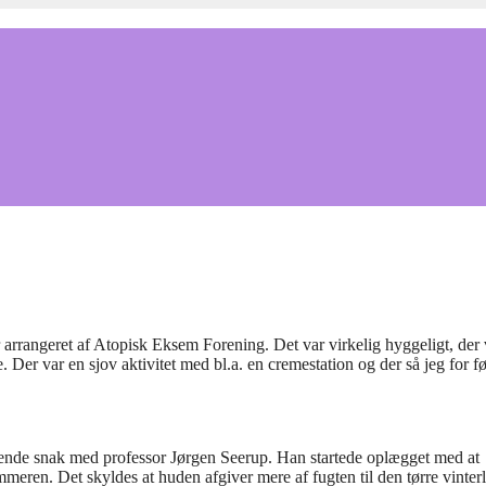
r arrangeret af Atopisk Eksem Forening. Det var virkelig hyggeligt, der 
er var en sjov aktivitet med bl.a. en cremestation og der så jeg for fø
lgende snak med professor Jørgen Seerup. Han startede oplægget med at
mmeren. Det skyldes at huden afgiver mere af fugten til den tørre vinterl