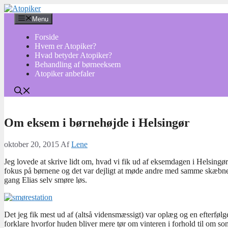
Hop
til
Menu
indhold
Forside
Hvem er Atopiker?
Hvad betyder Atopiker?
Behandling af børneeksem
Atopiker anbefaler
Om eksem i børnehøjde i Helsingør
oktober 20, 2015
Af
Lene
Jeg lovede at skrive lidt om, hvad vi fik ud af eksemdagen i Helsingø
fokus på børnene og det var dejligt at møde andre med samme skæbne. D
gang Elias selv smøre løs.
Det jeg fik mest ud af (altså vidensmæssigt) var oplæg og en efterfø
forklare hvorfor huden bliver mere tør om vinteren i forhold til om so