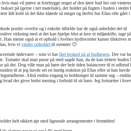
å hvis man vil prøve at forebygge noget af den tørre hud her om vintere
kser på (gerne i tæt materiale), der holder på fugten i huden i stedet f
 være lidt kold så det ikke kløede så meget og derfor har Elias ofte gået i
kede positiv overfor og i enkelte tilfælde har de også anbefalet det til
itive virkning med at det kan hjælpe blot at lave et miljøskifte, tage på
kt. Han mente også at et ophold i Avénes hydrocenter kunne tilskrives r
ias, hvis vi
vinder opholdet
til sommer 🙂
ucerende fødevarer – som vi har
fået besked på af hudlægen
. Der var h
de. Tomater skal man passe på med sagde han, da de kan irritere huden 
 på det. Dog ville man på børn der hele tiden balancerer til et udbrud
unden til at jeg havde set en hurtig reaktion på Elias efter at han havde
ringsmidlerne. Altså endnu engang to holdninger til samme sag – endda 
hvad der giver bedst mening i forhold til sit barn. Jeg fortsætter i hvert
holder helt sikkert øje med lignende arrangementer i fremtiden!
 af de skønne poser vi også fik med hjem.