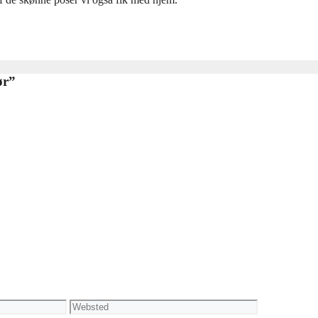
ør”
Websted