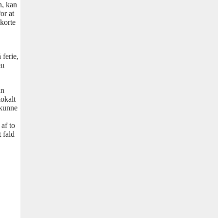
n, kan
or at
 korte
 ferie,
en
an
lokalt
 kunne
af to
 fald