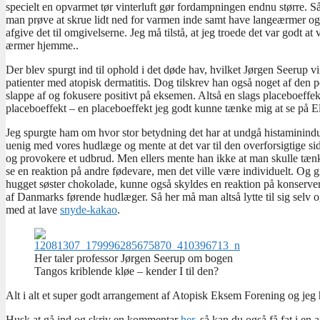
specielt en opvarmet tør vinterluft gør fordampningen endnu større. S
man prøve at skrue lidt ned for varmen inde samt have langeærmer og bu
afgive det til omgivelserne. Jeg må tilstå, at jeg troede det var godt at
ærmer hjemme..
Der blev spurgt ind til ophold i det døde hav, hvilket Jørgen Seerup vir
patienter med atopisk dermatitis. Dog tilskrev han også noget af den pos
slappe af og fokusere positivt på eksemen. Altså en slags placeboeffe
placeboeffekt – en placeboeffekt jeg godt kunne tænke mig at se på El
Jeg spurgte ham om hvor stor betydning det har at undgå histaminind
uenig med vores hudlæge og mente at det var til den overforsigtige si
og provokere et udbrud. Men ellers mente han ikke at man skulle tænke
se en reaktion på andre fødevare, men det ville være individuelt. Og gr
hugget søster chokolade, kunne også skyldes en reaktion på konserve
af Danmarks førende hudlæger. Så her må man altså lytte til sig selv og 
med at lave
snyde-kakao
.
Her taler professor Jørgen Seerup om bogen
Tangos kriblende kløe – kender I til den?
Alt i alt et super godt arrangement af Atopisk Eksem Forening og jeg 
Husk at gå ind og skriv en kommentar
her
, så kan du også få fat i en