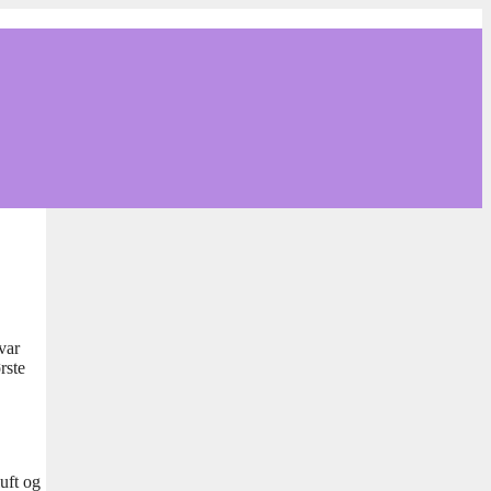
var
rste
uft og