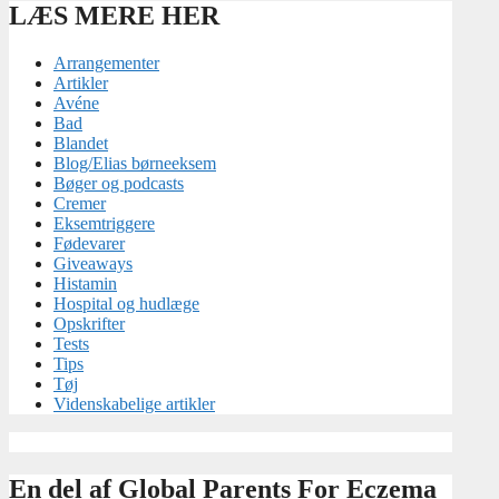
LÆS MERE HER
Arrangementer
Artikler
Avéne
Bad
Blandet
Blog/Elias børneeksem
Bøger og podcasts
Cremer
Eksemtriggere
Fødevarer
Giveaways
Histamin
Hospital og hudlæge
Opskrifter
Tests
Tips
Tøj
Videnskabelige artikler
En del af Global Parents For Eczema