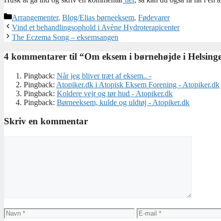
Kategorier
Arrangementer
,
Blog/Elias børneeksem
,
Fødevarer
Vind et behandlingsophold i Avène Hydroterapicenter
The Eczema Song – eksemsangen
4 kommentarer til “Om eksem i børnehøjde i Helsing
Pingback:
Når jeg bliver træt af eksem.. -
Pingback:
Atopiker.dk i Atopisk Eksem Forening - Atopiker.dk
Pingback:
Koldere vejr og tør hud - Atopiker.dk
Pingback:
Børneeksem, kulde og uldtøj - Atopiker.dk
Skriv en kommentar
Kommentar
Navn
E-
mail