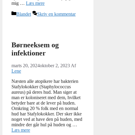
mig …
Læs mere
Kategorier
Blandet
Skriv en kommentar
Børneeksem og
infektioner
marts 20, 2024
oktober 2, 2023
Af
Lene
Næsten alle atopikere har bakterien
Stafylokokker (Staphylococcus
aureus) på deres hud. Man siger at
man er koloniseret med dem, hvilket
betyder bare at de lever på huden.
Omkring 20 % folk med en normal
hud har Stafylokokker. Der sker ikke
noget ved at have den på huden, med
mindre der går hul på huden og …
Læs mere