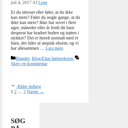
juli 4, 2017
Af
Lene
Er du stresset eller føler, at du ikke
kan mere? Føler du nogle gange, at du
ikke kan mere? Ikke har sovet i flere
uger, måneder eller år fordi dit barn
desperat har kradset huden og natten i
stykker? Det er heeelt normalt med et
barn, der lider af atopisk eksem, og vi
har allesammen …
Læs mere
Kategorier
Blandet
,
Blog/Elias børneeksem
Skriv en kommentar
Ældre indlæg
Page
Page
Page
1
2
…
5
Næste
→
SØG