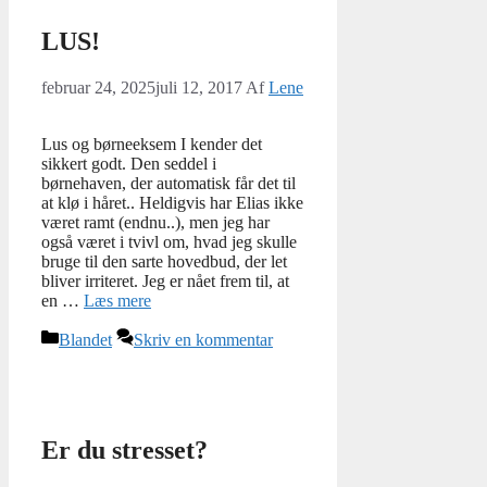
LUS!
februar 24, 2025
juli 12, 2017
Af
Lene
Lus og børneeksem I kender det
sikkert godt. Den seddel i
børnehaven, der automatisk får det til
at klø i håret.. Heldigvis har Elias ikke
været ramt (endnu..), men jeg har
også været i tvivl om, hvad jeg skulle
bruge til den sarte hovedbud, der let
bliver irriteret. Jeg er nået frem til, at
en …
Læs mere
Kategorier
Blandet
Skriv en kommentar
Er du stresset?