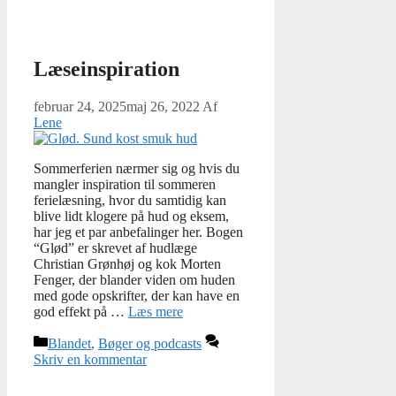
Læseinspiration
februar 24, 2025
maj 26, 2022
Af
Lene
Sommerferien nærmer sig og hvis du
mangler inspiration til sommeren
ferielæsning, hvor du samtidig kan
blive lidt klogere på hud og eksem,
har jeg et par anbefalinger her. Bogen
“Glød” er skrevet af hudlæge
Christian Grønhøj og kok Morten
Fenger, der blander viden om huden
med gode opskrifter, der kan have en
god effekt på …
Læs mere
Kategorier
Blandet
,
Bøger og podcasts
Skriv en kommentar