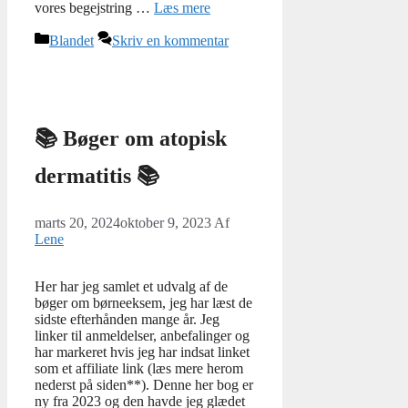
vores begejstring …
Læs mere
Kategorier
Blandet
Skriv en kommentar
📚 Bøger om atopisk
dermatitis 📚
marts 20, 2024
oktober 9, 2023
Af
Lene
Her har jeg samlet et udvalg af de
bøger om børneeksem, jeg har læst de
sidste efterhånden mange år. Jeg
linker til anmeldelser, anbefalinger og
har markeret hvis jeg har indsat linket
som et affiliate link (læs mere herom
nederst på siden**). Denne her bog er
ny fra 2023 og den havde jeg glædet