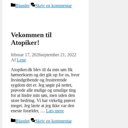
Kategorier
Blandet
Skriv en kommentar
Vekommen til
Atopiker!
februar 17, 2026
september 21, 2022
Af
Lene
Atopiker.dk blev til da min søn fik
børneeksem og det gik op for os, hvor
livsindgribende og frustrerende
sygdom det er. Jeg søgte på nettet,
prøvede alle mulige og umulige ting
for at lindre min søn, men uden den
store bedring. Vi har virkelig prøvet
meget. Jeg lærte at jeg ikke var den
eneste forælder, …
Læs mere
Kategorier
Blandet
Skriv en kommentar