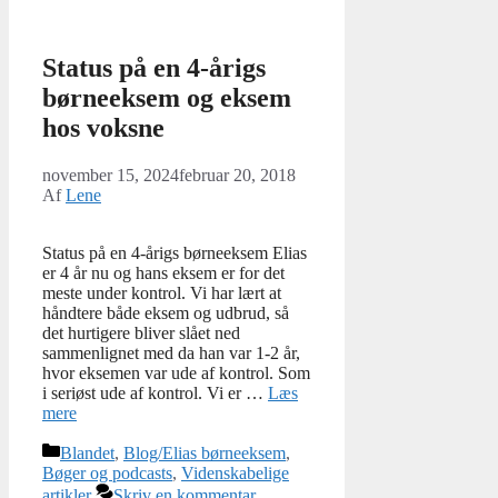
Status på en 4-årigs
børneeksem og eksem
hos voksne
november 15, 2024
februar 20, 2018
Af
Lene
Status på en 4-årigs børneeksem Elias
er 4 år nu og hans eksem er for det
meste under kontrol. Vi har lært at
håndtere både eksem og udbrud, så
det hurtigere bliver slået ned
sammenlignet med da han var 1-2 år,
hvor eksemen var ude af kontrol. Som
i seriøst ude af kontrol. Vi er …
Læs
mere
Kategorier
Blandet
,
Blog/Elias børneeksem
,
Bøger og podcasts
,
Videnskabelige
artikler
Skriv en kommentar