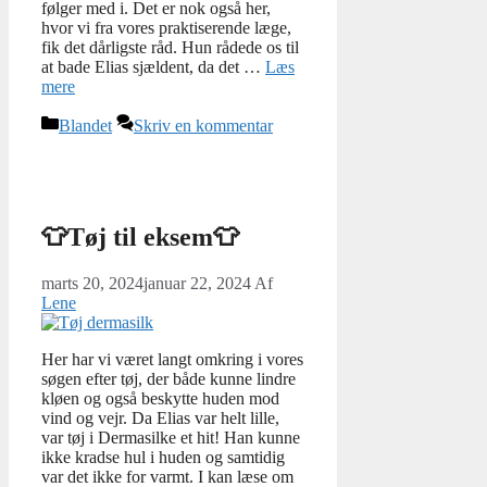
følger med i. Det er nok også her,
hvor vi fra vores praktiserende læge,
fik det dårligste råd. Hun rådede os til
at bade Elias sjældent, da det …
Læs
mere
Kategorier
Blandet
Skriv en kommentar
👕Tøj til eksem👕
marts 20, 2024
januar 22, 2024
Af
Lene
Her har vi været langt omkring i vores
søgen efter tøj, der både kunne lindre
kløen og også beskytte huden mod
vind og vejr. Da Elias var helt lille,
var tøj i Dermasilke et hit! Han kunne
ikke kradse hul i huden og samtidig
var det ikke for varmt. I kan læse om