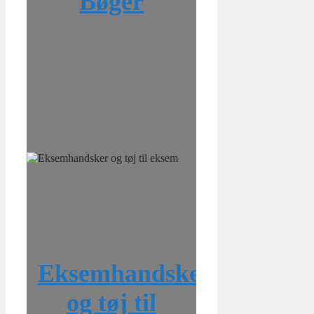
Bøger
Eksemhandsker
og tøj til