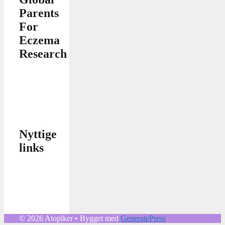
Parents
For
Eczema
Research
Nyttige
links
© 2026 Atopiker
• Bygget med
GeneratePress