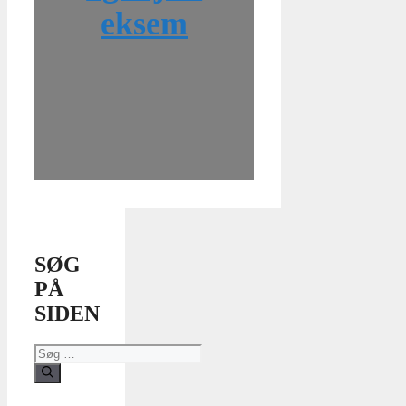
eksem
SØG
PÅ
SIDEN
Søg
efter: