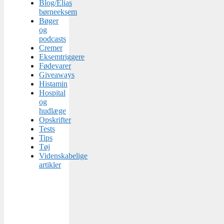
Blog/Elias
børneeksem
Bøger
og
podcasts
Cremer
Eksemtriggere
Fødevarer
Giveaways
Histamin
Hospital
og
hudlæge
Opskrifter
Tests
Tips
Tøj
Videnskabelige
artikler