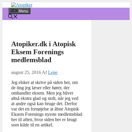
Hop
til
Menu
indhold
Atopiker.dk i Atopisk
Eksem Forenings
medlemsblad
august 25, 2016
Af
Lene
Jeg elsker at skrive på siden her, om
de ting jeg læser eller hører, der
omhandler eksem. Men jeg bliver
altså ekstra glad og stolt, når jeg ved
at andre også kan bruge det. Derfor
var det en fornøjelse at åbne Atopisk
Eksem Forenings nyeste medlemsblad
her til aften, hvor siden her er brugt
som kilde til en artikel.