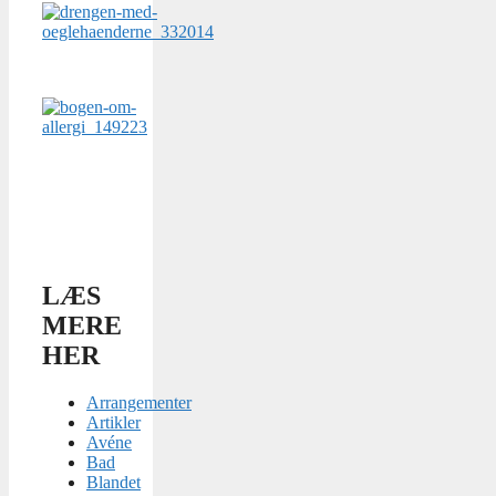
LÆS
MERE
HER
Arrangementer
Artikler
Avéne
Bad
Blandet