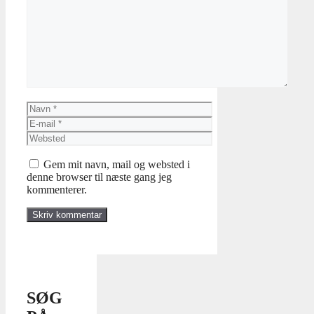
Kommentar
Navn
E-
mail
Websted
Gem mit navn, mail og websted i
denne browser til næste gang jeg
kommenterer.
SØG