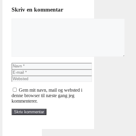
Skriv en kommentar
Kommentar
Navn
E-
mail
Websted
Gem mit navn, mail og websted i
denne browser til næste gang jeg
kommenterer.