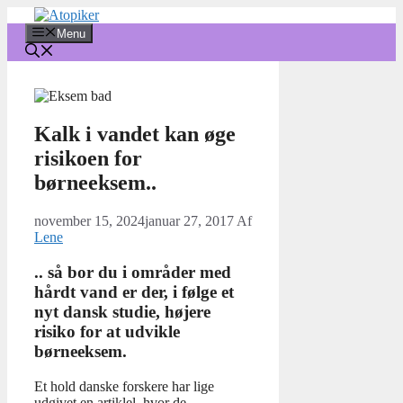
Hop
til
Menu
indhold
Kalk i vandet kan øge
risikoen for
børneeksem..
november 15, 2024
januar 27, 2017
Af
Lene
.. så bor du i områder med
hårdt vand er der, i følge et
nyt dansk studie, højere
risiko for at udvikle
børneeksem.
Et hold danske forskere har lige
udgivet en artiklel, hvor de