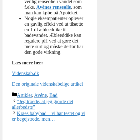
venlig renseolie i vandet som
f.eks.
Avènes renseolie
,
som
man kan købe på Apoteket.
Nogle eksempatienter oplever
en gavlig effekt ved at tilsætte
en 1 dl æbleeddike til
badevandet. Æbleeddike kan
regulere pH ved at gøre det
mere surt og måske derfor har
den gode virkning.
Læs mere her:
Videnskab.dk
Den originale videnskabelige artikel
Kategorier
Artikler
,
Avéne
,
Bad
”Jeg troede, at jeg gjorde det
allerbedste”
Kraes babybad – vi har testet og vi
er begejstrede, men…