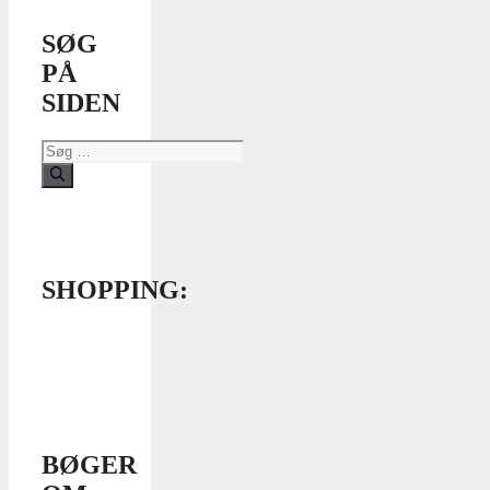
SØG
PÅ
SIDEN
Søg
efter:
SHOPPING:
BØGER