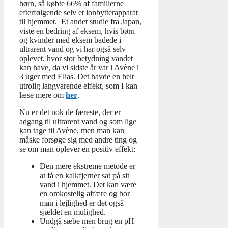
børn, så købte 66% af familierne
efterfølgende selv et ionbytterapparat
til hjemmet. Et andet studie fra Japan,
viste en bedring af eksem, hvis børn
og kvinder med eksem badede i
ultrarent vand og vi har også selv
oplevet, hvor stor betydning vandet
kan have, da vi sidste år var i Avène i
3 uger med Elias. Det havde en helt
utrolig langvarende effekt, som I kan
læse mere om
her
.
Nu er det nok de færeste, der er
adgang til ultrarent vand og som lige
kan tage til Avène, men man kan
måske forsøge sig med andre ting og
se om man oplever en positiv effekt:
Den mere ekstreme metode er
at få en kalkfjerner sat på sit
vand i hjemmet. Det kan være
en omkostelig affære og bor
man i lejlighed er det også
sjældet en mulighed.
Undgå sæbe men brug en pH