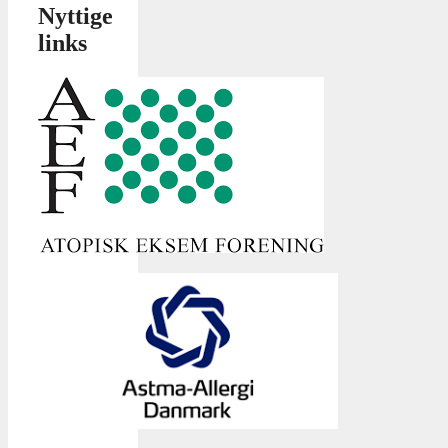
Nyttige
links