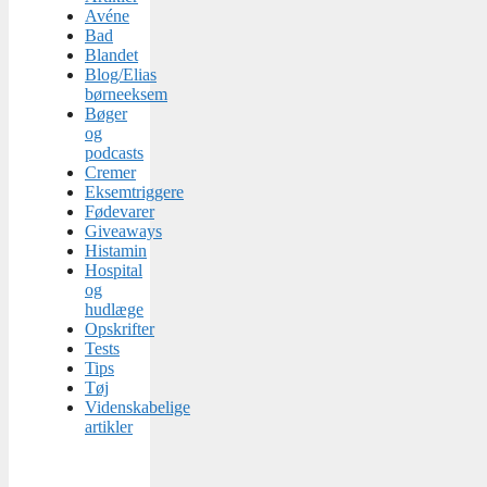
Avéne
Bad
Blandet
Blog/Elias
børneeksem
Bøger
og
podcasts
Cremer
Eksemtriggere
Fødevarer
Giveaways
Histamin
Hospital
og
hudlæge
Opskrifter
Tests
Tips
Tøj
Videnskabelige
artikler