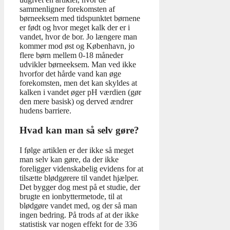
sammenligner forekomsten af
børneeksem med tidspunktet børnene
er født og hvor meget kalk der er i
vandet, hvor de bor. Jo længere man
kommer mod øst og København, jo
flere børn mellem 0-18 måneder
udvikler børneeksem. Man ved ikke
hvorfor det hårde vand kan øge
forekomsten, men det kan skyldes at
kalken i vandet øger pH værdien (gør
den mere basisk) og derved ændrer
hudens barriere.
Hvad kan man så selv gøre?
I følge artiklen er der ikke så meget
man selv kan gøre, da der ikke
foreligger videnskabelig evidens for at
tilsætte blødgørere til vandet hjælper.
Det bygger dog mest på et studie, der
brugte en ionbyttermetode, til at
blødgøre vandet med, og der så man
ingen bedring. På trods af at der ikke
statistisk var nogen effekt for de 336