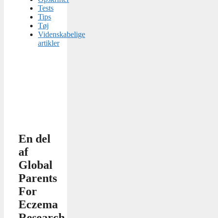
Tests
Tips
Tøj
Videnskabelige
artikler
En del
af
Global
Parents
For
Eczema
Research