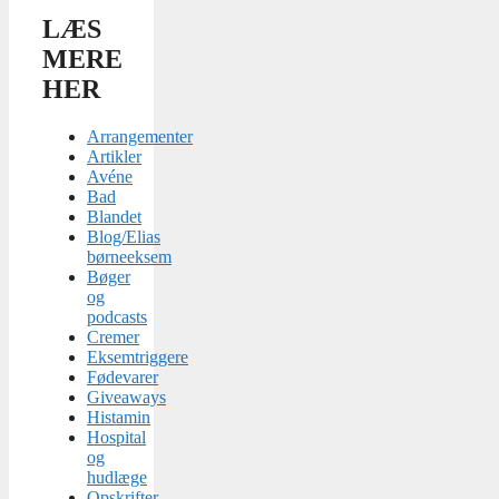
LÆS
MERE
HER
Arrangementer
Artikler
Avéne
Bad
Blandet
Blog/Elias
børneeksem
Bøger
og
podcasts
Cremer
Eksemtriggere
Fødevarer
Giveaways
Histamin
Hospital
og
hudlæge
Opskrifter