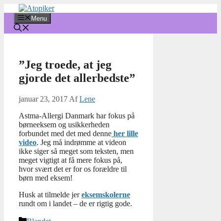
Hop
til
Menu
indhold
”Jeg troede, at jeg
gjorde det allerbedste”
januar 23, 2017
Af
Lene
Astma-Allergi Danmark har fokus på
børneeksem og usikkerheden
forbundet med det med denne
her lille
video
. Jeg må indrømme at videon
ikke siger så meget som teksten, men
meget vigtigt at få mere fokus på,
hvor svært det er for os forældre til
børn med eksem!
Husk at tilmelde jer
eksemskolerne
rundt om i landet – de er rigtig gode.
Kategorier