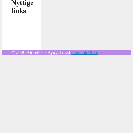
Nyttige
links
© 2026 Atopiker
• Bygget med
GeneratePress