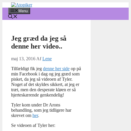
Hop
til
Menu
indhold
Jeg græd da jeg så
denne her video..
maj 13, 2016
Af
Lene
Tilfældigt fik jeg
denne her side
op på
min Facebook i dag og jeg græd som
pisket, da jeg så videoen af Tyler.
Noget af det skyldes sikkert, at jeg er
træt, men den desperate kløen er så
hjerteskærende genkendelig!
Tyler kom under Dr Arons
behandling, som jeg tidligere har
skrevet om
her
.
Se videoen af Tyler her: