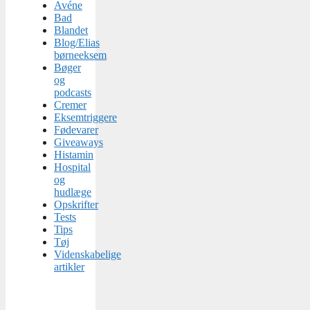
Avéne
Bad
Blandet
Blog/Elias
børneeksem
Bøger
og
podcasts
Cremer
Eksemtriggere
Fødevarer
Giveaways
Histamin
Hospital
og
hudlæge
Opskrifter
Tests
Tips
Tøj
Videnskabelige
artikler