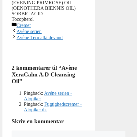
(EVENING PRIMROSE) OIL
(OENOTHERA BIENNIS OIL)
SORBIC ACID
Tocopherol
Kategorier
Cremer
Avène serien
Avène Termalkildevand
2 kommentarer til “Avène
XeraCalm A.D Cleansing
Oil”
Pingback:
Avéne serien -
Atopiker
Pingback:
Fugtighedscremer -
Atopiker.dk
Skriv en kommentar
Kommentar