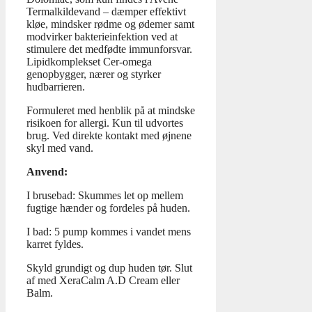
Termalkildevand – dæmper effektivt
kløe, mindsker rødme og ødemer samt
modvirker bakterieinfektion ved at
stimulere det medfødte immunforsvar.
Lipidkomplekset Cer-omega
genopbygger, nærer og styrker
hudbarrieren.
Formuleret med henblik på at mindske
risikoen for allergi. Kun til udvortes
brug. Ved direkte kontakt med øjnene
skyl med vand.
Anvend:
I brusebad: Skummes let op mellem
fugtige hænder og fordeles på huden.
I bad: 5 pump kommes i vandet mens
karret fyldes.
Skyld grundigt og dup huden tør. Slut
af med XeraCalm A.D Cream eller
Balm.