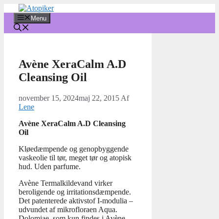
Hop
til
Menu
indhold
Avène XeraCalm A.D
Cleansing Oil
november 15, 2024
maj 22, 2015
Af
Lene
Avène XeraCalm A.D Cleansing
Oil
Kløedæmpende og genopbyggende
vaskeolie til tør, meget tør og atopisk
hud. Uden parfume.
Avène Termalkildevand virker
beroligende og irritationsdæmpende.
Det patenterede aktivstof I-modulia –
udvundet af mikrofloraen Aqua.
Dolomiae, som kun findes i Avène