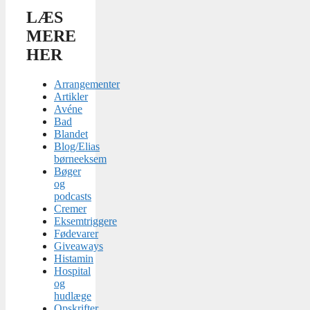
LÆS
MERE
HER
Arrangementer
Artikler
Avéne
Bad
Blandet
Blog/Elias
børneeksem
Bøger
og
podcasts
Cremer
Eksemtriggere
Fødevarer
Giveaways
Histamin
Hospital
og
hudlæge
Opskrifter