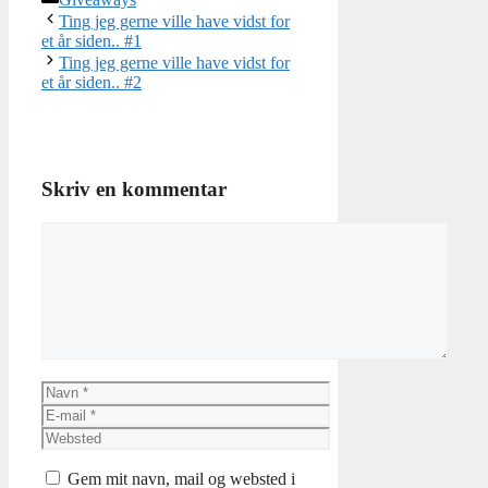
Ting jeg gerne ville have vidst for
et år siden.. #1
Ting jeg gerne ville have vidst for
et år siden.. #2
Skriv en kommentar
Kommentar
Navn
E-
mail
Websted
Gem mit navn, mail og websted i