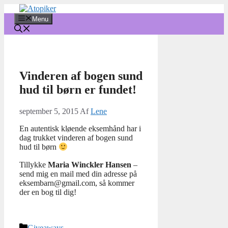
Hop
til
Menu
indhold
Vinderen af bogen sund
hud til børn er fundet!
september 5, 2015
Af
Lene
En autentisk kløende eksemhånd har i
dag trukket vinderen af bogen sund
hud til børn
Tillykke
Maria Winckler Hansen
–
send mig en mail med din adresse på
eksembarn@gmail.com, så kommer
der en bog til dig!
Kategorier
Giveaways