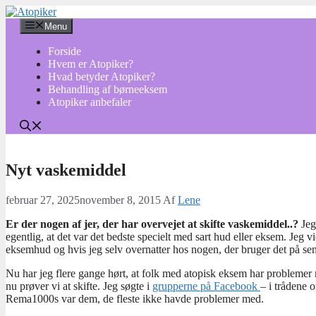
Hop
til
Menu
indhold
Forside
Hvem er Atopiker?
Hvad betyder Atopiker?
Behandling af børneeksem
Atopiker anbefaler
Nyt vaskemiddel
februar 27, 2025
november 8, 2015
Af
Lene
Er der nogen af jer, der har overvejet at skifte vaskemiddel..?
Jeg
egentlig, at det var det bedste specielt med sart hud eller eksem. Jeg 
eksemhud og hvis jeg selv overnatter hos nogen, der bruger det på seng
Nu har jeg flere gange hørt, at folk med atopisk eksem har problemer m
nu prøver vi at skifte. Jeg søgte i
grupperne på Facebook
– i trådene 
Rema1000s var dem, de fleste ikke havde problemer med.