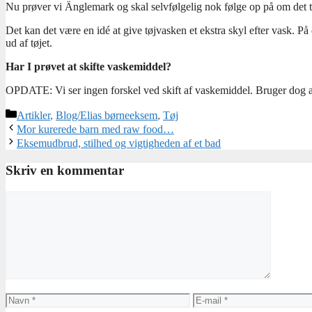
Nu prøver vi Änglemark og skal selvfølgelig nok følge op på om det ta
Det kan det være en idé at give tøjvasken et ekstra skyl efter vask. P
ud af tøjet.
Har I prøvet at skifte vaskemiddel?
OPDATE: Vi ser ingen forskel ved skift af vaskemiddel. Bruger dog al
Kategorier
Artikler
,
Blog/Elias børneeksem
,
Tøj
Mor kurerede barn med raw food…
Eksemudbrud, stilhed og vigtigheden af et bad
Skriv en kommentar
Kommentar
Navn
E-
mail