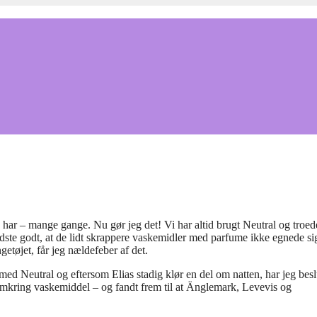
 har – mange gange. Nu gør jeg det! Vi har altid brugt Neutral og troed
vidste godt, at de lidt skrappere vaskemidler med parfume ikke egnede sig
etøjet, får jeg nældefeber af det.
ed Neutral og eftersom Elias stadig klør en del om natten, har jeg beslu
omkring vaskemiddel – og fandt frem til at Änglemark, Levevis og