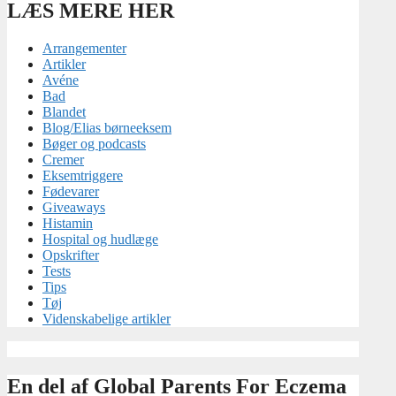
LÆS MERE HER
Arrangementer
Artikler
Avéne
Bad
Blandet
Blog/Elias børneeksem
Bøger og podcasts
Cremer
Eksemtriggere
Fødevarer
Giveaways
Histamin
Hospital og hudlæge
Opskrifter
Tests
Tips
Tøj
Videnskabelige artikler
En del af Global Parents For Eczema