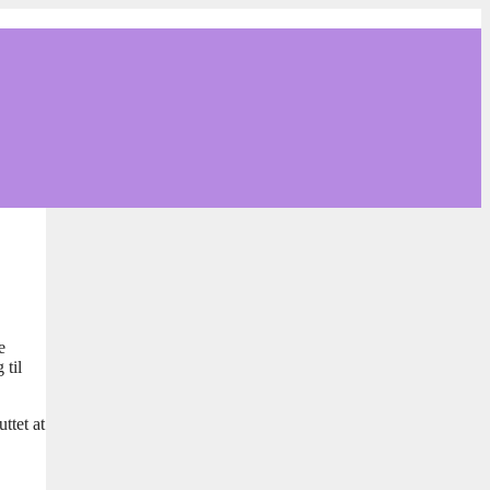
e
 til
ttet at