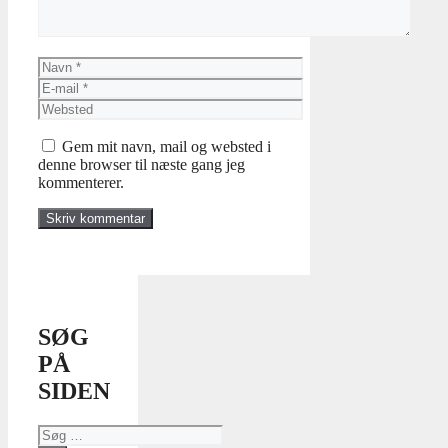
Navn
E-
mail
Websted
Gem mit navn, mail og websted i
denne browser til næste gang jeg
kommenterer.
SØG
PÅ
SIDEN
Søg