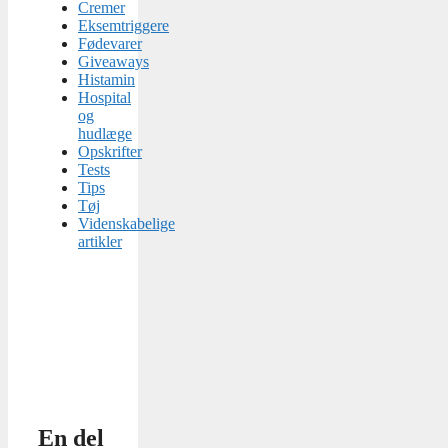
Cremer
Eksemtriggere
Fødevarer
Giveaways
Histamin
Hospital
og
hudlæge
Opskrifter
Tests
Tips
Tøj
Videnskabelige
artikler
En del