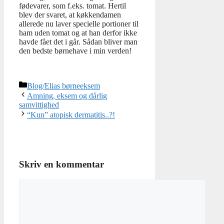
fødevarer, som f.eks. tomat. Hertil
blev der svaret, at køkkendamen
allerede nu laver specielle portioner til
ham uden tomat og at han derfor ikke
havde fået det i går. Sådan bliver man
den bedste børnehave i min verden!
Kategorier
Blog/Elias børneeksem
Amning, eksem og dårlig
samvittighed
“Kun” atopisk dermatitis..?!
Skriv en kommentar
Kommentar