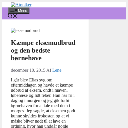
Hop
til
Menu
indhold
Kæmpe eksemudbrud
og den bedste
børnehave
december 10, 2015
Af
Lene
I går blev Elias syg om
eftermiddagen og havde et kæmpe
udbrud af eksem, ondt i maven,
løbenæse og lidt feber. Han har fri i
dag og i morgen og jeg gik forbi
børnehaven for at tale med dem i
morges. Jeg sagde, at eksemen godt
kunne skyldes frokosten og at vi
måske bliver nødt til at lave en
ordning, hvor han undgår nogle