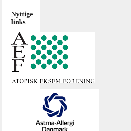
Nyttige
links