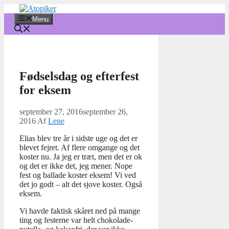
Hop
til
Menu
indhold
Fødselsdag og efterfest
for eksem
september 27, 2016
september 26,
2016
Af
Lene
Elias blev tre år i sidste uge og det er
blevet fejret. Af flere omgange og det
koster nu. Ja jeg er træt, men det er ok
og det er ikke det, jeg mener. Nope
fest og ballade koster eksem! Vi ved
det jo godt – alt det sjove koster. Også
eksem.
Vi havde faktisk skåret ned på mange
ting og festerne var helt chokolade-