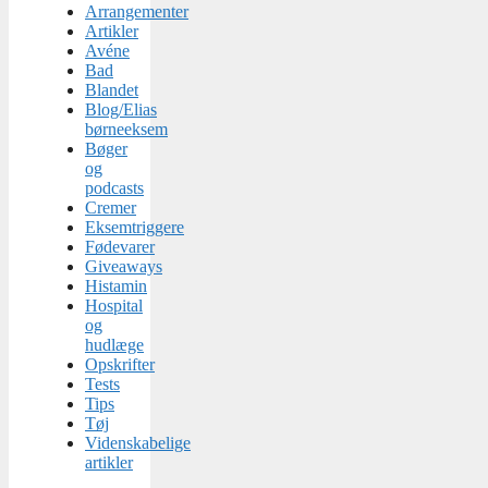
Arrangementer
Artikler
Avéne
Bad
Blandet
Blog/Elias
børneeksem
Bøger
og
podcasts
Cremer
Eksemtriggere
Fødevarer
Giveaways
Histamin
Hospital
og
hudlæge
Opskrifter
Tests
Tips
Tøj
Videnskabelige
artikler