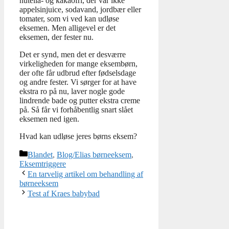
nutella- og kakaofri, der var ikke
appelsinjuice, sodavand, jordbær eller
tomater, som vi ved kan udløse
eksemen. Men alligevel er det
eksemen, der fester nu.
Det er synd, men det er desværre
virkeligheden for mange eksembørn,
der ofte får udbrud efter fødselsdage
og andre fester. Vi sørger for at have
ekstra ro på nu, laver nogle gode
lindrende bade og putter ekstra creme
på. Så får vi forhåbentlig snart slået
eksemen ned igen.
Hvad kan udløse jeres børns eksem?
Kategorier
Blandet
,
Blog/Elias børneeksem
,
Eksemtriggere
En tarvelig artikel om behandling af
børneeksem
Test af Kraes babybad