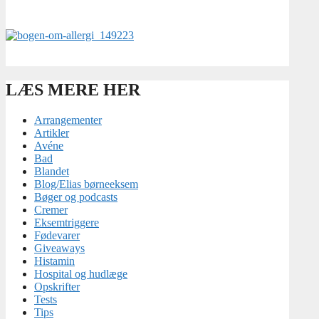
LÆS MERE HER
Arrangementer
Artikler
Avéne
Bad
Blandet
Blog/Elias børneeksem
Bøger og podcasts
Cremer
Eksemtriggere
Fødevarer
Giveaways
Histamin
Hospital og hudlæge
Opskrifter
Tests
Tips