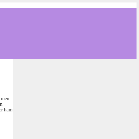
, men
en
ter ham