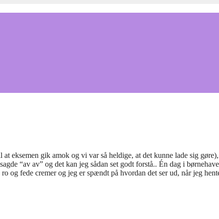
til at eksemen gik amok og vi var så heldige, at det kunne lade sig gøre)
agde “av av” og det kan jeg sådan set godt forstå.. Én dag i børnehav
d ro og fede cremer og jeg er spændt på hvordan det ser ud, når jeg hen