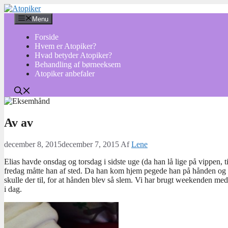
Hop
til
Menu
indhold
Forside
Hvem er Atopiker?
Hvad betyder Atopiker?
Behandling af børneeksem
Atopiker anbefaler
Av av
december 8, 2015
december 7, 2015
Af
Lene
Elias havde onsdag og torsdag i sidste uge (da han lå lige på vippen, 
fredag måtte han af sted. Da han kom hjem pegede han på hånden og s
skulle der til, for at hånden blev så slem. Vi har brugt weekenden me
i dag.