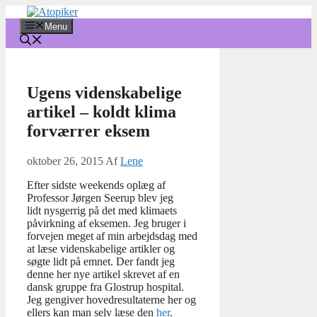
Hop
til
Menu
indhold
Ugens videnskabelige
artikel – koldt klima
forværrer eksem
oktober 26, 2015
Af
Lene
Efter sidste weekends oplæg af
Professor Jørgen Seerup blev jeg
lidt nysgerrig på det med klimaets
påvirkning af eksemen. Jeg bruger i
forvejen meget af min arbejdsdag med
at læse videnskabelige artikler og
søgte lidt på emnet. Der fandt jeg
denne her nye artikel skrevet af en
dansk gruppe fra Glostrup hospital.
Jeg gengiver hovedresultaterne her og
ellers kan man selv læse den
her
.