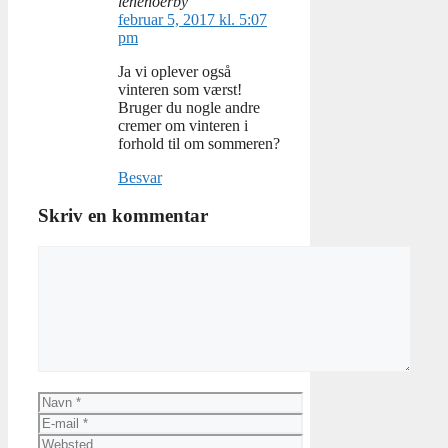
lenenoerby
februar 5, 2017 kl. 5:07
pm
Ja vi oplever også
vinteren som værst!
Bruger du nogle andre
cremer om vinteren i
forhold til om sommeren?
Besvar
Skriv en kommentar
Kommentar
Navn
E-
mail
Websted