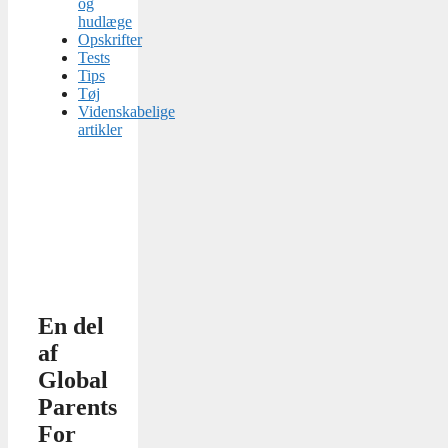
og
hudlæge
Opskrifter
Tests
Tips
Tøj
Videnskabelige
artikler
En del
af
Global
Parents
For