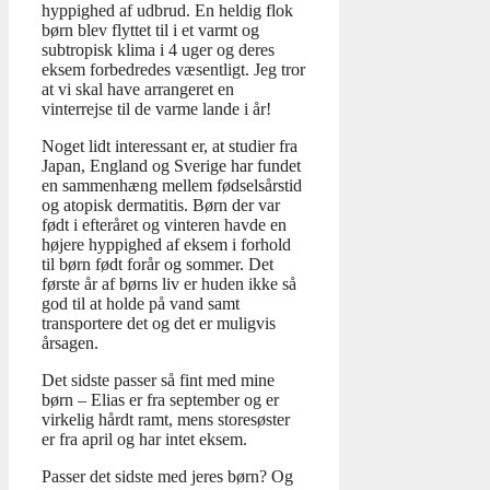
hyppighed af udbrud. En heldig flok
børn blev flyttet til i et varmt og
subtropisk klima i 4 uger og deres
eksem forbedredes væsentligt. Jeg tror
at vi skal have arrangeret en
vinterrejse til de varme lande i år!
Noget lidt interessant er, at studier fra
Japan, England og Sverige har fundet
en sammenhæng mellem fødselsårstid
og atopisk dermatitis. Børn der var
født i efteråret og vinteren havde en
højere hyppighed af eksem i forhold
til børn født forår og sommer. Det
første år af børns liv er huden ikke så
god til at holde på vand samt
transportere det og det er muligvis
årsagen.
Det sidste passer så fint med mine
børn – Elias er fra september og er
virkelig hårdt ramt, mens storesøster
er fra april og har intet eksem.
Passer det sidste med jeres børn? Og