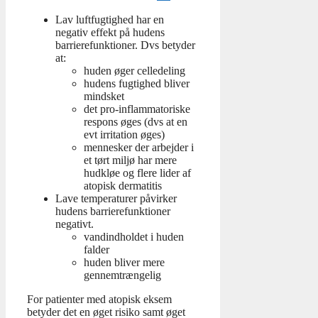
Lav luftfugtighed har en
negativ effekt på hudens
barrierefunktioner. Dvs betyder
at:
huden øger celledeling
hudens fugtighed bliver
mindsket
det pro-inflammatoriske
respons øges (dvs at en
evt irritation øges)
mennesker der arbejder i
et tørt miljø har mere
hudkløe og flere lider af
atopisk dermatitis
Lave temperaturer påvirker
hudens barrierefunktioner
negativt.
vandindholdet i huden
falder
huden bliver mere
gennemtrængelig
For patienter med atopisk eksem
betyder det en øget risiko samt øget