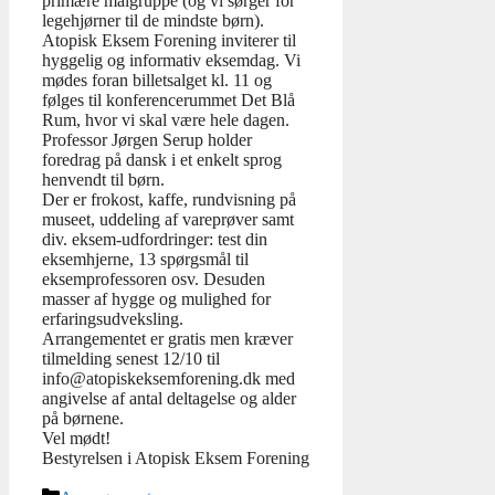
primære målgruppe (og vi sørger for
legehjørner til de mindste børn).
Atopisk Eksem Forening inviterer til
hyggelig og informativ eksemdag. Vi
mødes foran billetsalget kl. 11 og
følges til konferencerummet Det Blå
Rum, hvor vi skal være hele dagen.
Professor Jørgen Serup holder
foredrag på dansk i et enkelt sprog
henvendt til børn.
Der er frokost, kaffe, rundvisning på
museet, uddeling af vareprøver samt
div. eksem-udfordringer: test din
eksemhjerne, 13 spørgsmål til
eksemprofessoren osv. Desuden
masser af hygge og mulighed for
erfaringsudveksling.
Arrangementet er gratis men kræver
tilmelding senest 12/
10 til
info@atopiskeksemforening.dk med
angivelse af antal deltagelse og alder
på børnene.
Vel mødt!
Bestyrelsen i Atopisk Eksem Forening
Kategorier