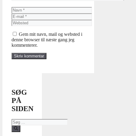
Navn
E-
mail
Websted
Gem mit navn, mail og websted i
denne browser til næste gang jeg
kommenterer.
SØG
PÅ
SIDEN
Søg
efter: