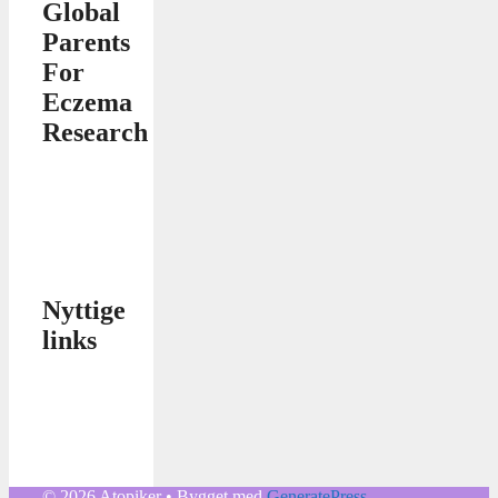
Global
Parents
For
Eczema
Research
Nyttige
links
© 2026 Atopiker
• Bygget med
GeneratePress