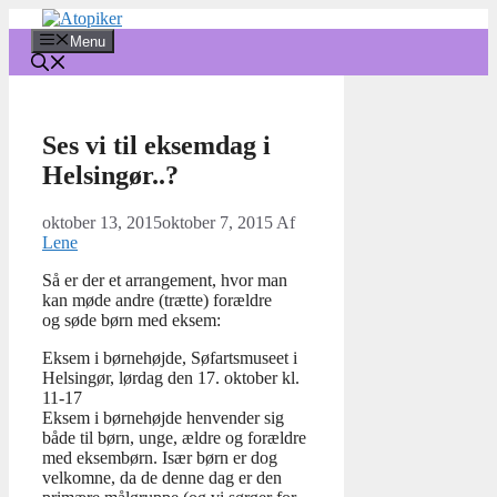
Hop
til
Menu
indhold
Ses vi til eksemdag i
Helsingør..?
oktober 13, 2015
oktober 7, 2015
Af
Lene
Så er der et arrangement, hvor man
kan møde andre (trætte) forældre
og søde børn med eksem:
Eksem i børnehøjde, Søfartsmuseet i
Helsingør, lørdag den 17. oktober kl.
11-17
Eksem i børnehøjde henvender sig
både til børn, unge, ældre og forældre
med eksembørn. Især børn er dog
velkomne, da de denne dag er den