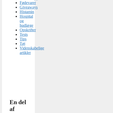
Fødevarer
Giveaways
Histamin
Hospital
og
hudlæge
Opskrifter
Tests
Tips
Tøj
Videnskabelige
artikler
En del
af