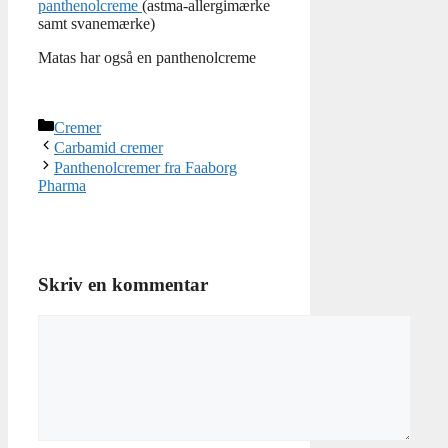
panthenolcreme
(astma-allergimærke
samt svanemærke)
Matas har også en panthenolcreme
Kategorier
Cremer
Carbamid cremer
Panthenolcremer fra Faaborg
Pharma
Skriv en kommentar
Kommentar