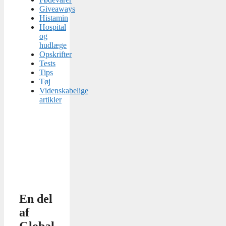
Giveaways
Histamin
Hospital
og
hudlæge
Opskrifter
Tests
Tips
Tøj
Videnskabelige
artikler
En del
af