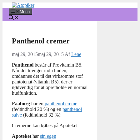
Hop
til
Menu
indhold
Panthenol cremer
maj 29, 2015
maj 29, 2015
Af
Lene
Panthenol
består af Provitamin B5.
Når det trænger ind i huden,
omdannes det til det virksomme stof
pantotenat (vitamin B5), der er
nødvendig for at opretholde en normal
hudfunktion.
Faaborg
har en
panthenol creme
(fedtindhold 20 %) og en
panthenol
salve
(fedtindhold 32 %):
Cremerne kan købes på Apoteket
Apoteket
har
sin egen