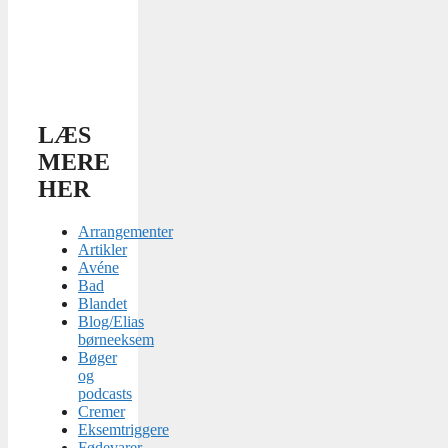
LÆS
MERE
HER
Arrangementer
Artikler
Avéne
Bad
Blandet
Blog/Elias
børneeksem
Bøger
og
podcasts
Cremer
Eksemtriggere
Fødevarer