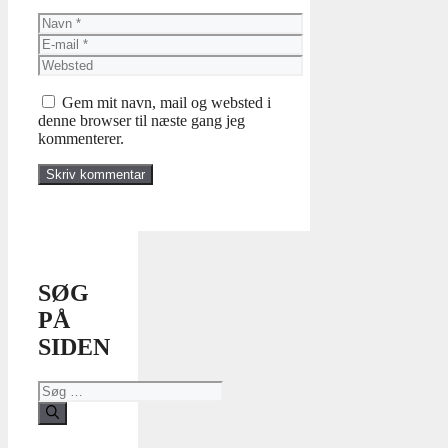
Navn
E-
mail
Websted
Gem mit navn, mail og websted i
denne browser til næste gang jeg
kommenterer.
SØG
PÅ
SIDEN
Søg
efter: