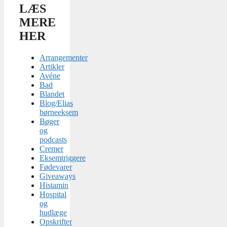
LÆS
MERE
HER
Arrangementer
Artikler
Avéne
Bad
Blandet
Blog/Elias
børneeksem
Bøger
og
podcasts
Cremer
Eksemtriggere
Fødevarer
Giveaways
Histamin
Hospital
og
hudlæge
Opskrifter