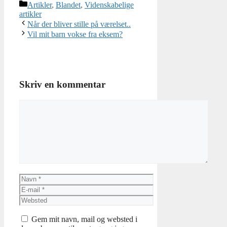
Kategorier
Artikler
,
Blandet
,
Videnskabelige
artikler
Når der bliver stille på værelset..
Vil mit barn vokse fra eksem?
Skriv en kommentar
Kommentar
Navn
E-
mail
Websted
Gem mit navn, mail og websted i