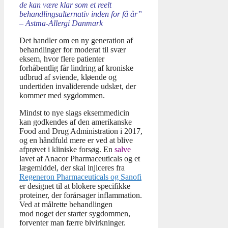
de kan være klar som et reelt
behandlingsalternativ inden for få år”
– Astma-Allergi Danmark
Det handler om en ny generation af
behandlinger for moderat til
svær
eksem, hvor flere patienter
forhåbentlig får lindring af kroniske
udbrud af sviende, kløende og
undertiden invaliderende udslæt, der
kommer med sygdommen.
Mindst to nye slags eksemmedicin
kan godkendes af den amerikanske
Food and Drug Administration i 2017,
og en håndfuld mere er ved at blive
afprøvet i kliniske forsøg. En
salve
lavet af Anacor Pharmaceuticals og et
lægemiddel, der skal injiceres fra
Regeneron Pharmaceuticals og Sanofi
er designet til at blokere specifikke
proteiner, der forårsager inflammation.
Ved at målrette behandlingen
mod noget der starter sygdommen,
forventer man færre bivirkninger.