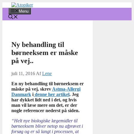
Hop
til
Menu
indhold
Ny behandling til
børneeksem er måske
på vej..
juli 11, 2016
Af
Lene
En ny behandling til børneeksem er
måske på vej, skrev
Astma-Allergi
Danmark
i
denne her artikel
. Jeg
har dykket lidt ned i det, og hvis
man vil læse mere om det, er der
nogle referencer nederst på siden.
“Helt nye biologiske lægemidler til
børneeksem bliver netop nu afprøvet i
forsøg og er så langt i processen, at