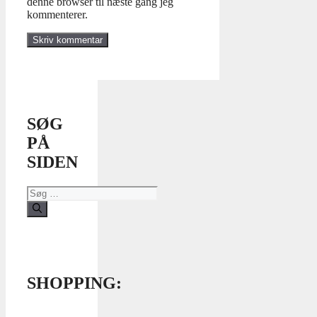
denne browser til næste gang jeg
kommenterer.
SØG
PÅ
SIDEN
Søg
efter:
SHOPPING: