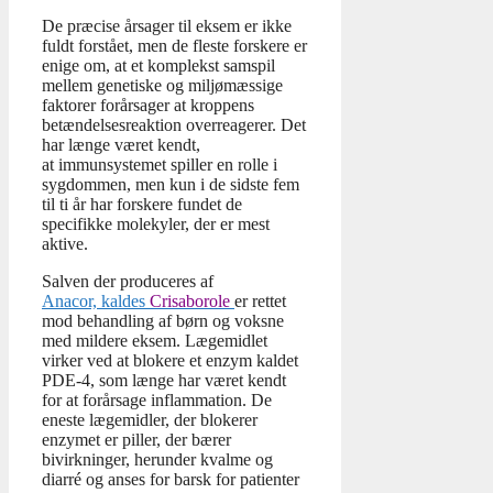
De præcise årsager til eksem er ikke
fuldt forstået, men de fleste forskere er
enige om, at et komplekst samspil
mellem genetiske og miljømæssige
faktorer forårsager at kroppens
betændelsesreaktion overreagerer. Det
har længe været kendt,
at immunsystemet spiller en rolle i
sygdommen, men kun i de sidste fem
til ti år har forskere fundet de
specifikke molekyler, der er mest
aktive.
Salven der produceres af
Anacor, kaldes
Crisaborole
er rettet
mod behandling af børn og voksne
med mildere eksem. Lægemidlet
virker ved at blokere et enzym kaldet
PDE-4, som længe har været kendt
for at forårsage inflammation. De
eneste lægemidler, der blokerer
enzymet er piller, der bærer
bivirkninger, herunder kvalme og
diarré og anses for barsk for patienter