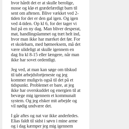
hvor hårdt det er at skulle berolige,
nusse og klø et grædefærdigt barn til
sent om aftenen. Blive vækket ved 2-
tiden for der er den gal igen. Og igen
ved 4-tiden. Op kl 6, for der tager vi
hul på en ny dag. Man bliver desperat,
mat, handlingslammet og træt helt ind,
hvor man ikke har mærket det før. For
et skolebarn, med børneeksem, må det
være ulideligt at skulle igennem en
dag fra kl 8-15 eller længere, når man
ikke har sovet ordentligt.
Jeg ved, at man kan søge om tilskud
til tabt arbejdsfortjeneste og jeg
kommer muligvis også til det på et
tidspunkt. Problemet er bare, at jeg
ikke har overskuddet og energien til at
bevæge mig igennem et kommunalt
system. Og jeg elsker mit arbejde og
vil nødig undvære det.
I går aftes og nat var ikke anderledes.
Elias faldt til sidst i søvn i mine arme
og i dag kæmper jeg mig igennem