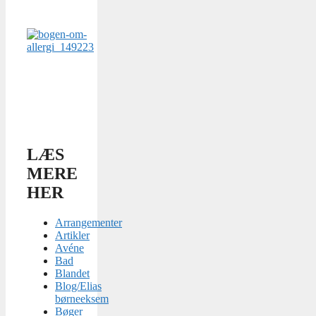
LÆS
MERE
HER
Arrangementer
Artikler
Avéne
Bad
Blandet
Blog/Elias
børneeksem
Bøger