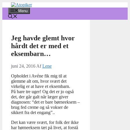
Hop
til
Menu
indhold
Jeg havde glemt hvor
hårdt det er med et
eksembarn…
juni 24, 2016
Af
Lene
Opholdet i Avéne fik mig til at
glemme alt om, hvor svært det
virkelig er at have et eksembarn.
På bare tre uger! Og det er jo også
det, der går galt når læger giver
diagnosen: “det er bare børneeksem –
brug fed creme og så vokser de
sikkert fra det engang”..
Det kan være svært, for folk der ikke
har børneeksem tæt på livet, at forstå