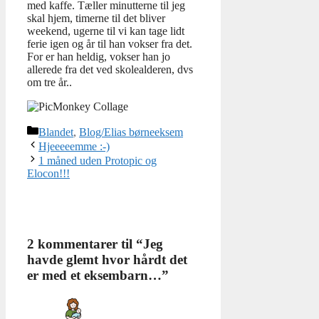
med kaffe. Tæller minutterne til jeg
skal hjem, timerne til det bliver
weekend, ugerne til vi kan tage lidt
ferie igen og år til han vokser fra det.
For er han heldig, vokser han jo
allerede fra det ved skolealderen, dvs
om tre år..
Kategorier
Blandet
,
Blog/Elias børneeksem
Hjeeeeemme :-)
1 måned uden Protopic og
Elocon!!!
2 kommentarer til “Jeg
havde glemt hvor hårdt det
er med et eksembarn…”