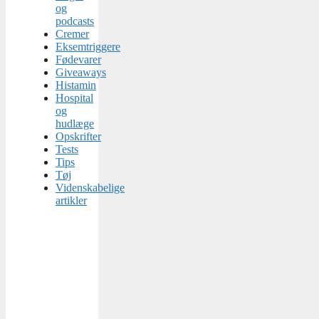
og
podcasts
Cremer
Eksemtriggere
Fødevarer
Giveaways
Histamin
Hospital
og
hudlæge
Opskrifter
Tests
Tips
Tøj
Videnskabelige
artikler