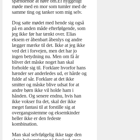
spændende at høre om.Et hyggeligt
møde med en mor som tumler med de
samme ting og tanker som mig selv.
Dog satte mødet med hende sig også
på en anden måde efterfølgende, som
jeg ikke før har tænkt over. Elias
eksem er åbenbart åbenlys og andre
lægger mærke til det. Ikke at jeg ikke
ved det i forvejen, men det har jo
ingen betydning nu. Men om få år
bliver det måske noget han skal
forholde sig til. Forklare hvorfor hans
hænder ser anderledes ud, er hårde og
fulde af sår. Forklare at det ikke
smitter og måske blive udsat for at
andre børn ikke vil holde ham i
hånden. Og senere endnu, hvis han
ikke vokser fra det, skal der ikke
meget fantasi til at forstille sig at
overgangsstemme og eksemkinder
heller ikke er den fedeste
kombination.
Man skal selvfølgelig ikke tage den