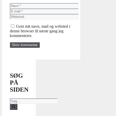
Navn
E-
mail
Websted
Gem mit navn, mail og websted i
denne browser til næste gang jeg
kommenterer.
SØG
PÅ
SIDEN
Søg
efter: