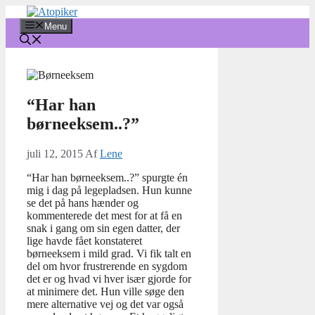
Hop
til
Menu
indhold
“Har han
børneeksem..?”
juli 12, 2015
Af
Lene
“Har han børneeksem..?” spurgte én
mig i dag på legepladsen. Hun kunne
se det på hans hænder og
kommenterede det mest for at få en
snak i gang om sin egen datter, der
lige havde fået konstateret
børneeksem i mild grad. Vi fik talt en
del om hvor frustrerende en sygdom
det er og hvad vi hver især gjorde for
at minimere det. Hun ville søge den
mere alternative vej og det var også