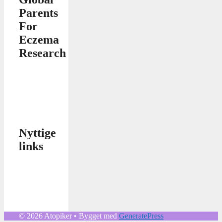
Parents
For
Eczema
Research
Nyttige
links
© 2026 Atopiker
• Bygget med
GeneratePress