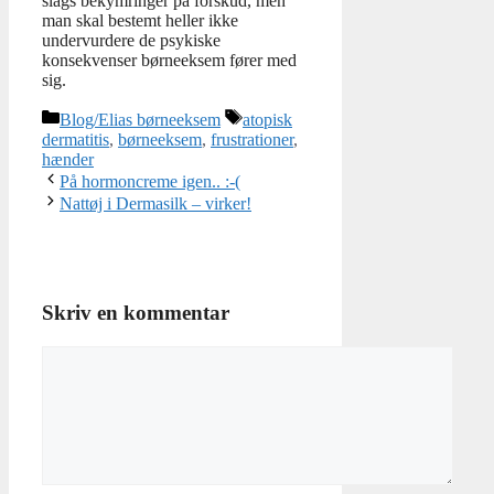
slags bekymringer på forskud, men
man skal bestemt heller ikke
undervurdere de psykiske
konsekvenser børneeksem fører med
sig.
Kategorier
Tags
Blog/Elias børneeksem
atopisk
dermatitis
,
børneeksem
,
frustrationer
,
hænder
På hormoncreme igen.. :-(
Nattøj i Dermasilk – virker!
Skriv en kommentar
Kommentar