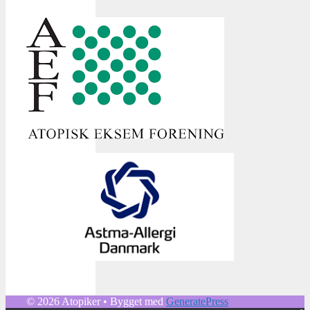
© 2026 Atopiker
• Bygget med
GeneratePress