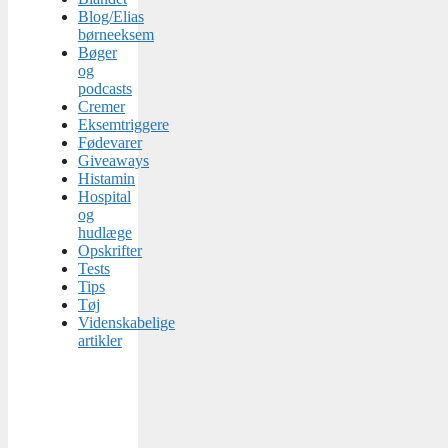
Blog/Elias
børneeksem
Bøger
og
podcasts
Cremer
Eksemtriggere
Fødevarer
Giveaways
Histamin
Hospital
og
hudlæge
Opskrifter
Tests
Tips
Tøj
Videnskabelige
artikler