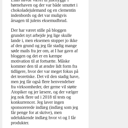
børnehaven og der var både smuttet i
chokoladejulemand og en clementin
indenbords og det var muligvis
årsagen til julens eksemudbrud.
Der har været stille på bloggen
grundet nyt arbejde jeg lige skulle
lande i, men eksemen stopper jo ikke
af den grund og jeg får stadig mange
søde mails fra jer om, at I har gavn af
bloggen og det er en kæmpe
motivation til at fortsætte. Måske
kommer den til at ændre lidt form fra
tidligere, hvor der var meget fokus på
det teoretiske. Det vil den stadig have,
men jeg får også flere henvendelser
fra virksomheder, der gerne vil støtte
Atopiker og jer læsere, og der vælger
jeg nok flere ud i 2018 til tests og
konkurrencer. Jeg laver ingen
sponsorerede indlæg (indlæg som jeg
får penge for at skrive), men
udelukkende indlæg hvor vi og I får
produkter.