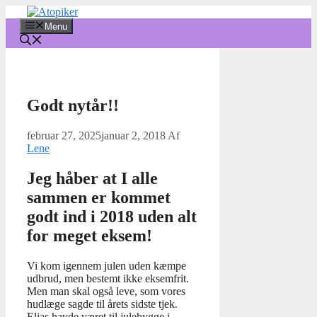
Hop
til
Menu
indhold
Godt nytår!!
februar 27, 2025
januar 2, 2018
Af
Lene
Jeg håber at I alle
sammen er kommet
godt ind i 2018 uden alt
for meget eksem!
Vi kom igennem julen uden kæmpe
udbrud, men bestemt ikke eksemfrit.
Men man skal også leve, som vores
hudlæge sagde til årets sidste tjek.
Elias havde været til julehygge i