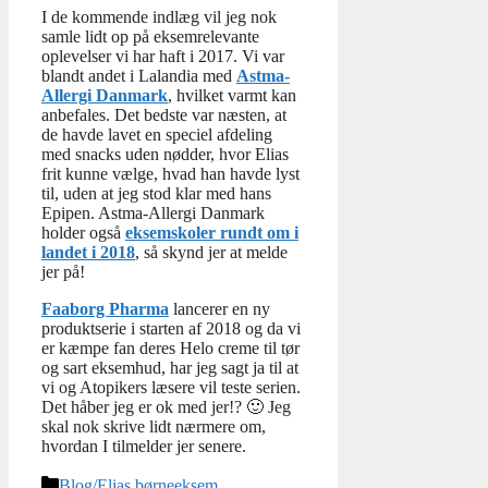
I de kommende indlæg vil jeg nok
samle lidt op på eksemrelevante
oplevelser vi har haft i 2017. Vi var
blandt andet i Lalandia med
Astma-
Allergi Danmark
, hvilket varmt kan
anbefales. Det bedste var næsten, at
de havde lavet en speciel afdeling
med snacks uden nødder, hvor Elias
frit kunne vælge, hvad han havde lyst
til, uden at jeg stod klar med hans
Epipen. Astma-Allergi Danmark
holder også
eksemskoler rundt om i
landet i 2018
, så skynd jer at melde
jer på!
Faaborg Pharma
lancerer en ny
produktserie i starten af 2018 og da vi
er kæmpe fan deres Helo creme til tør
og sart eksemhud, har jeg sagt ja til at
vi og Atopikers læsere vil teste serien.
Det håber jeg er ok med jer!? 🙂 Jeg
skal nok skrive lidt nærmere om,
hvordan I tilmelder jer senere.
Kategorier
Blog/Elias børneeksem
,