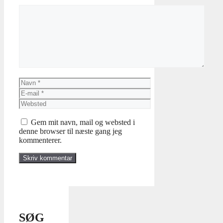
Kommentar
Navn
E-
mail
Websted
Gem mit navn, mail og websted i
denne browser til næste gang jeg
kommenterer.
SØG