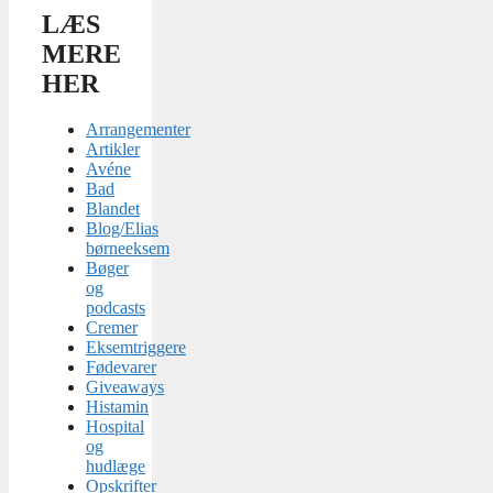
LÆS
MERE
HER
Arrangementer
Artikler
Avéne
Bad
Blandet
Blog/Elias
børneeksem
Bøger
og
podcasts
Cremer
Eksemtriggere
Fødevarer
Giveaways
Histamin
Hospital
og
hudlæge
Opskrifter