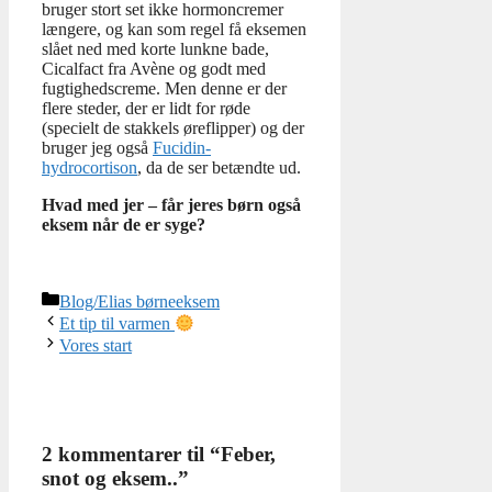
bruger stort set ikke hormoncremer
længere, og kan som regel få eksemen
slået ned med korte lunkne bade,
Cicalfact fra Avène og godt med
fugtighedscreme. Men denne er der
flere steder, der er lidt for røde
(specielt de stakkels øreflipper) og der
bruger jeg også
Fucidin-
hydrocortison
, da de ser betændte ud.
Hvad med jer – får jeres børn også
eksem når de er syge?
Kategorier
Blog/Elias børneeksem
Et tip til varmen
Vores start
2 kommentarer til “Feber,
snot og eksem..”