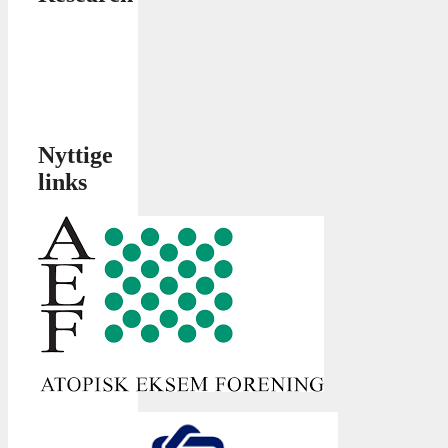
Nyttige
links