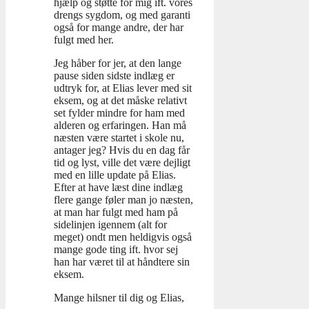
hjælp og støtte for mig ift. vores
drengs sygdom, og med garanti
også for mange andre, der har
fulgt med her.
Jeg håber for jer, at den lange
pause siden sidste indlæg er
udtryk for, at Elias lever med sit
eksem, og at det måske relativt
set fylder mindre for ham med
alderen og erfaringen. Han må
næsten være startet i skole nu,
antager jeg? Hvis du en dag får
tid og lyst, ville det være dejligt
med en lille update på Elias.
Efter at have læst dine indlæg
flere gange føler man jo næsten,
at man har fulgt med ham på
sidelinjen igennem (alt for
meget) ondt men heldigvis også
mange gode ting ift. hvor sej
han har været til at håndtere sin
eksem.
Mange hilsner til dig og Elias,