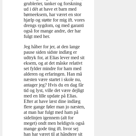
grublerier, tanker og forskning
ud i dét at have et barn med
børneeksem, har været en stor
hjælp og støtte for mig ift. vores
drengs sygdom, og med garanti
også for mange andre, der har
fulgt med her.
Jeg håber for jer, at den lange
pause siden sidste indlæg er
udtryk for, at Elias lever med sit
eksem, og at det måske relativt
set fylder mindre for ham med
alderen og erfaringen. Han må
næsten være startet i skole nu,
antager jeg? Hvis du en dag får
tid og lyst, ville det være dejligt
med en lille update på Elias.
Efter at have læst dine indlæg
flere gange føler man jo næsten,
at man har fulgt med ham på
sidelinjen igennem (alt for
meget) ondt men heldigvis også
mange gode ting ift. hvor sej
han har været til at håndtere sit