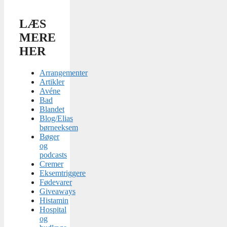
LÆS
MERE
HER
Arrangementer
Artikler
Avéne
Bad
Blandet
Blog/Elias
børneeksem
Bøger
og
podcasts
Cremer
Eksemtriggere
Fødevarer
Giveaways
Histamin
Hospital
og