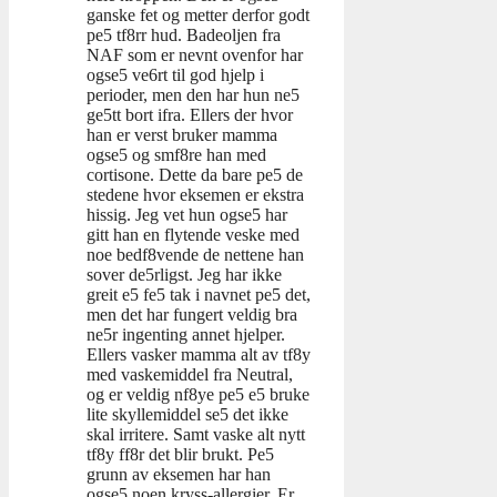
ganske fet og metter derfor godt
pe5 tf8rr hud. Badeoljen fra
NAF som er nevnt ovenfor har
ogse5 ve6rt til god hjelp i
perioder, men den har hun ne5
ge5tt bort ifra. Ellers der hvor
han er verst bruker mamma
ogse5 og smf8re han med
cortisone. Dette da bare pe5 de
stedene hvor eksemen er ekstra
hissig. Jeg vet hun ogse5 har
gitt han en flytende veske med
noe bedf8vende de nettene han
sover de5rligst. Jeg har ikke
greit e5 fe5 tak i navnet pe5 det,
men det har fungert veldig bra
ne5r ingenting annet hjelper.
Ellers vasker mamma alt av tf8y
med vaskemiddel fra Neutral,
og er veldig nf8ye pe5 e5 bruke
lite skyllemiddel se5 det ikke
skal irritere. Samt vaske alt nytt
tf8y ff8r det blir brukt. Pe5
grunn av eksemen har han
ogse5 noen kryss-allergier. Er