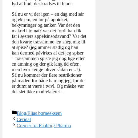
lyd af hud, der kradses til blods.
Så nu er vi der igen – en dag med sår
og eksem, en tur på apoteket,
bekymringer og tanker. Var det den
makrel i tomat? var det fordi han fik
fat i søsters appelsinsodavand? Var det
den kvarte træstamme jeg sneg mig til
at spise? (jeg ammer stadig og han
kan dermed påvirkes af det jeg spiser
– træstammen spiste jeg dog lige efter
en amning og der gik lang tid efter..
men hvor længe bliver sådan en..?).
Så nu kommer der flere restriktioner
på maden for både ham og jeg, for det
er dumt at være i tvivl. Og måske var
det slet ikke madrelateret…
Kategorier
Blog/Elias børneeksem
Ceridal
Cremer fra Faaborg Pharma