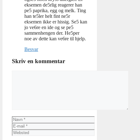
eksemen de5rlig reagerer han
pe5 paprika, egg og melk. Ting
han te5ler helt fint ne5r
eksemen ikke er hissig. Se5 kan
jo ve6re en ide og se pe5
sammenhengen der. He5per
noe av dette kan ve6re til hjelp.
Besvar
Skriv en kommentar
Kommentar
Navn
E-
mail
Websted