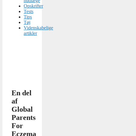
hudlæge
Opskrifter
Tests
Tips
Tøj
Videnskabelige
artikler
En del
af
Global
Parents
For
Eczema