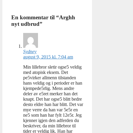
En kommentar til “Arghh
nyt udbrud”
Sydney
august 9, 2015 kl. 7:04 am
Min lillebror sletir ogse5 veldig
med atopisk eksem. Det
pe5virker allmenn tilstanden
hans veldig og i perioder er han
kjempede5rlig. Mens andre
deler av e5ret merker han det
knapt. Det har ogse5 blitt bedre
desto eldre han har blitt. Det var
mye verre da han var 5e5r en
ne5 som han har fylt 12e5r. Jeg
kjenner igjen den adferden du
beskriver, da min lillebror til
tider er veldig lik. Han har