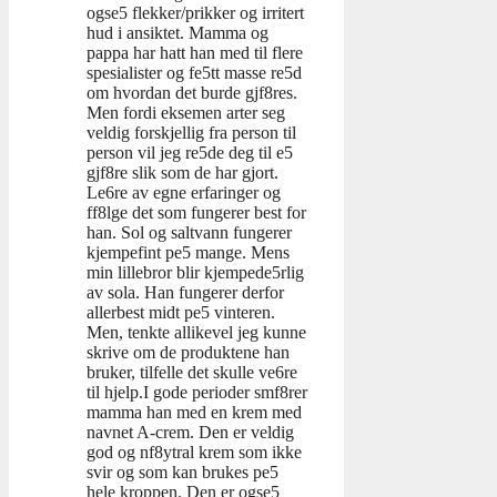
ogse5 flekker/prikker og irritert
hud i ansiktet. Mamma og
pappa har hatt han med til flere
spesialister og fe5tt masse re5d
om hvordan det burde gjf8res.
Men fordi eksemen arter seg
veldig forskjellig fra person til
person vil jeg re5de deg til e5
gjf8re slik som de har gjort.
Le6re av egne erfaringer og
ff8lge det som fungerer best for
han. Sol og saltvann fungerer
kjempefint pe5 mange. Mens
min lillebror blir kjempede5rlig
av sola. Han fungerer derfor
allerbest midt pe5 vinteren.
Men, tenkte allikevel jeg kunne
skrive om de produktene han
bruker, tilfelle det skulle ve6re
til hjelp.I gode perioder smf8rer
mamma han med en krem med
navnet A-crem. Den er veldig
god og nf8ytral krem som ikke
svir og som kan brukes pe5
hele kroppen. Den er ogse5