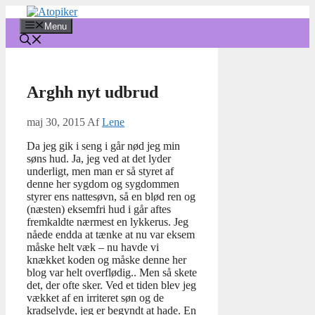
Hop
til
Menu
indhold
Arghh nyt udbrud
maj 30, 2015
Af
Lene
Da jeg gik i seng i går nød jeg min
søns hud. Ja, jeg ved at det lyder
underligt, men man er så styret af
denne her sygdom og sygdommen
styrer ens nattesøvn, så en blød ren og
(næsten) eksemfri hud i går aftes
fremkaldte nærmest en lykkerus. Jeg
nåede endda at tænke at nu var eksem
måske helt væk – nu havde vi
knækket koden og måske denne her
blog var helt overflødig.. Men så skete
det, der ofte sker. Ved et tiden blev jeg
vækket af en irriteret søn og de
kradselyde, jeg er begyndt at hade. En