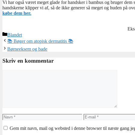
Vi har også været meget glade for handsker i bambus og bruger dem st
handskerne klipper vi af, så de ikke generer så meget og huden på ove
købe dem her.
Eks
Kategorier
Blandet
📚 Bøger om atopisk dermatitis 📚
Børneeksem og bade
Skriv en kommentar
Kommentar
Navn
E-
mail
Gem mit navn, mail og websted i denne browser til næste gang j