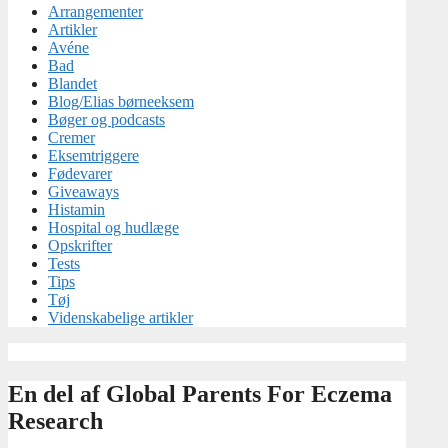
Arrangementer
Artikler
Avéne
Bad
Blandet
Blog/Elias børneeksem
Bøger og podcasts
Cremer
Eksemtriggere
Fødevarer
Giveaways
Histamin
Hospital og hudlæge
Opskrifter
Tests
Tips
Tøj
Videnskabelige artikler
En del af Global Parents For Eczema
Research