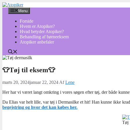
Hop
til
Menu
indhold
Forside
Hvem er Atopiker?
Hvad betyder Atopiker?
Behandling af børneeksem
Atopiker anbefaler
👕Tøj til eksem👕
marts 20, 2024
januar 22, 2024
Af
Lene
Her har vi været langt omkring i vores søgen efter tøj, der både kunn
Da Elias var helt lille, var tøj i Dermasilke et hit! Han kunne ikke kra
begejstring og hvor det kan købes her.
Tøj 