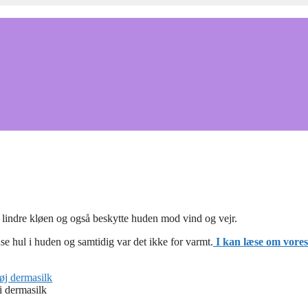
e lindre kløen og også beskytte huden mod vind og vejr.
dse hul i huden og samtidig var det ikke for varmt.
I kan læse om vores
i dermasilk