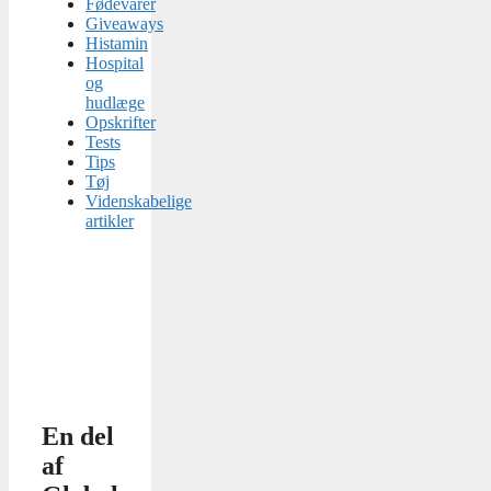
Fødevarer
Giveaways
Histamin
Hospital
og
hudlæge
Opskrifter
Tests
Tips
Tøj
Videnskabelige
artikler
En del
af