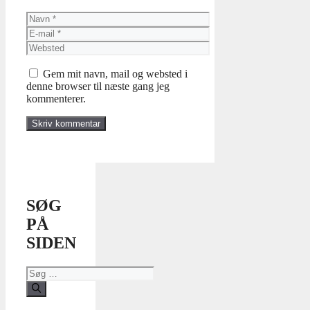
Navn
E-
mail
Websted
Gem mit navn, mail og websted i
denne browser til næste gang jeg
kommenterer.
SØG
PÅ
SIDEN
Søg
efter: