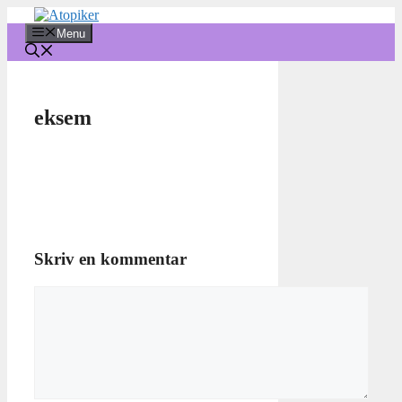
Hop
til
Menu
indhold
eksem
Skriv en kommentar
Kommentar