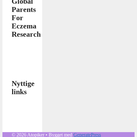
Global
Parents
For
Eczema
Research
Nyttige
links
© 2026 Atopiker
• Bygget med
GeneratePress