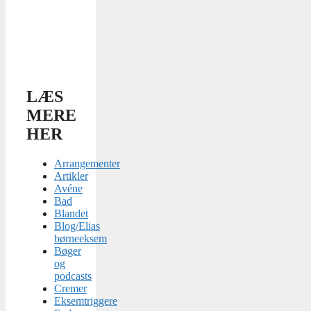
LÆS
MERE
HER
Arrangementer
Artikler
Avéne
Bad
Blandet
Blog/Elias
børneeksem
Bøger
og
podcasts
Cremer
Eksemtriggere