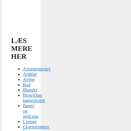
LÆS
MERE
HER
Arrangementer
Artikler
Avéne
Bad
Blandet
Blog/Elias
børneeksem
Bøger
og
podcasts
Cremer
Eksemtriggere