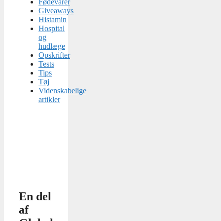
Fødevarer
Giveaways
Histamin
Hospital
og
hudlæge
Opskrifter
Tests
Tips
Tøj
Videnskabelige
artikler
En del
af