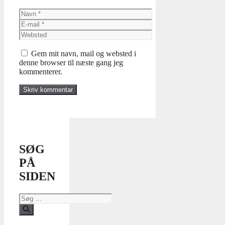
Navn
E-
mail
Websted
Gem mit navn, mail og websted i
denne browser til næste gang jeg
kommenterer.
SØG
PÅ
SIDEN
Søg
efter: