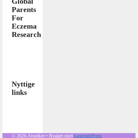
Global
Parents
For
Eczema
Research
Nyttige
links
© 2026 Atopiker
• Bygget med
GeneratePress