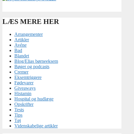
LÆS MERE HER
Arrangementer
Artikler
Avéne
Bad
Blandet
Blog/Elias børneeksem
Bøger og podcasts
Cremer
Eksemtriggere
Fødevarer
Giveaways
Histamin
Hospital og hudlæge
Opskrifter
Tests
Tips
Tøj
Videnskabelige artikler