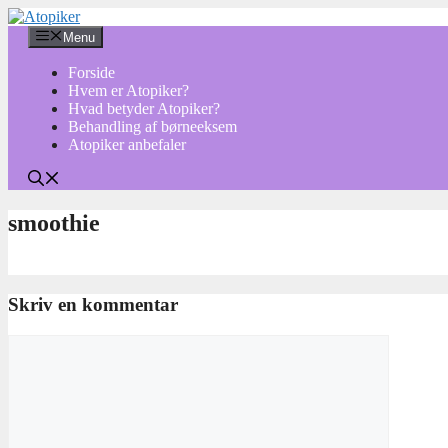
Hop
til
Menu
indhold
Forside
Hvem er Atopiker?
Hvad betyder Atopiker?
Behandling af børneeksem
Atopiker anbefaler
smoothie
Skriv en kommentar
Kommentar