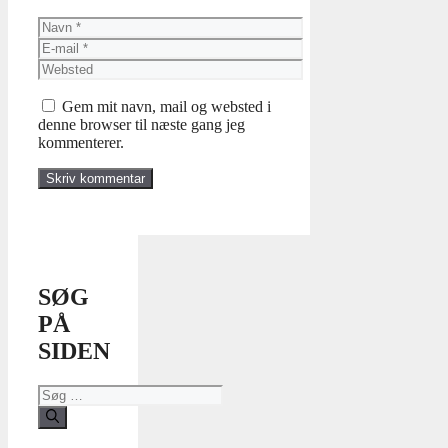
Navn
E-
mail
Websted
Gem mit navn, mail og websted i
denne browser til næste gang jeg
kommenterer.
SØG
PÅ
SIDEN
Søg
efter: