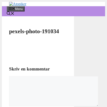
Hop
til
Menu
indhold
pexels-photo-191034
Skriv en kommentar
Kommentar