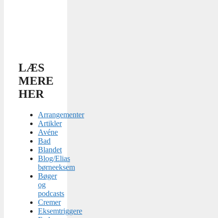
LÆS
MERE
HER
Arrangementer
Artikler
Avéne
Bad
Blandet
Blog/Elias
børneeksem
Bøger
og
podcasts
Cremer
Eksemtriggere