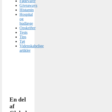
Fødevarer
Giveaways
Histamin
Hospital
og
hudlæge
Opskrifter
Tests
Tips
Tøj
Videnskabelige
artikler
En del
af