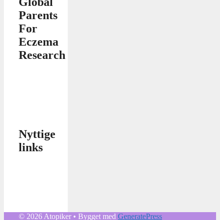
Global
Parents
For
Eczema
Research
Nyttige
links
© 2026 Atopiker
• Bygget med
GeneratePress