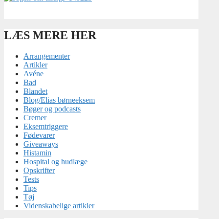
LÆS MERE HER
Arrangementer
Artikler
Avéne
Bad
Blandet
Blog/Elias børneeksem
Bøger og podcasts
Cremer
Eksemtriggere
Fødevarer
Giveaways
Histamin
Hospital og hudlæge
Opskrifter
Tests
Tips
Tøj
Videnskabelige artikler