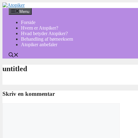
Hop
til
Menu
indhold
Forside
Hvem er Atopiker?
Hvad betyder Atopiker?
Behandling af børneeksem
Atopiker anbefaler
untitled
Skriv en kommentar
Kommentar