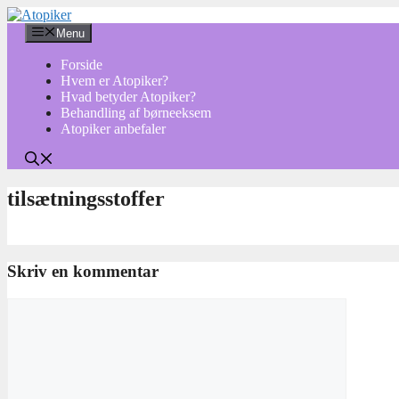
Hop
til
Menu
indhold
Forside
Hvem er Atopiker?
Hvad betyder Atopiker?
Behandling af børneeksem
Atopiker anbefaler
tilsætningsstoffer
Skriv en kommentar
Kommentar