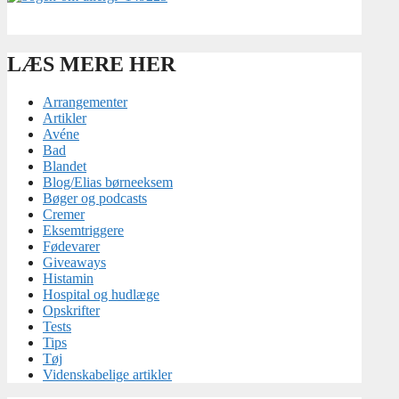
LÆS MERE HER
Arrangementer
Artikler
Avéne
Bad
Blandet
Blog/Elias børneeksem
Bøger og podcasts
Cremer
Eksemtriggere
Fødevarer
Giveaways
Histamin
Hospital og hudlæge
Opskrifter
Tests
Tips
Tøj
Videnskabelige artikler