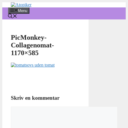
Hop
til
Menu
indhold
PicMonkey-
Collagenomat-
1170×585
Skriv en kommentar
Kommentar