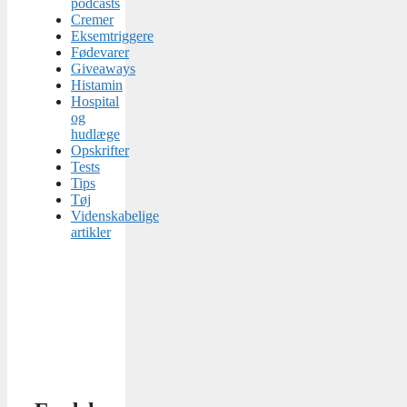
podcasts
Cremer
Eksemtriggere
Fødevarer
Giveaways
Histamin
Hospital
og
hudlæge
Opskrifter
Tests
Tips
Tøj
Videnskabelige
artikler