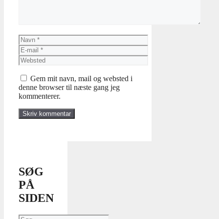
Navn
E-
mail
Websted
Gem mit navn, mail og websted i
denne browser til næste gang jeg
kommenterer.
SØG
PÅ
SIDEN
Søg