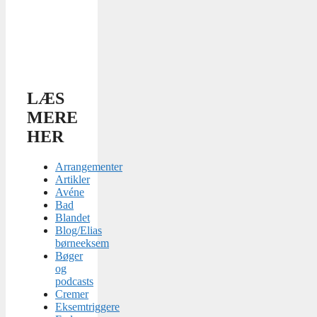
LÆS
MERE
HER
Arrangementer
Artikler
Avéne
Bad
Blandet
Blog/Elias
børneeksem
Bøger
og
podcasts
Cremer
Eksemtriggere