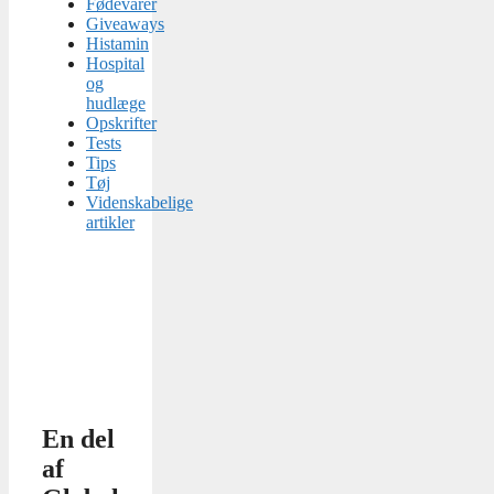
Fødevarer
Giveaways
Histamin
Hospital
og
hudlæge
Opskrifter
Tests
Tips
Tøj
Videnskabelige
artikler
En del
af