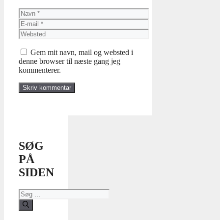
Navn
E-
mail
Websted
Gem mit navn, mail og websted i
denne browser til næste gang jeg
kommenterer.
SØG
PÅ
SIDEN
Søg
efter: