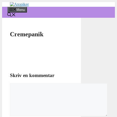
Hop
til
Menu
indhold
Cremepanik
Skriv en kommentar
Kommentar