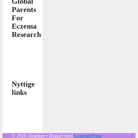
Global
Parents
For
Eczema
Research
Nyttige
links
© 2026 Atopiker
• Bygget med
GeneratePress