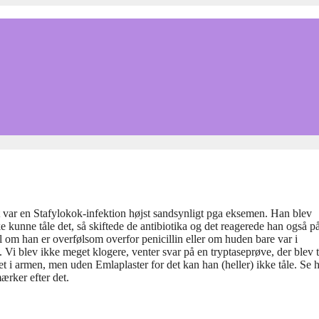
Det var en Stafylokok-infektion højst sandsynligt pga eksemen. Han blev
 kunne tåle det, så skiftede de antibiotika og det reagerede han også p
l om han er overfølsom overfor penicillin eller om huden bare var i
 Vi blev ikke meget klogere, venter svar på en tryptaseprøve, der blev 
et i armen, men uden Emlaplaster for det kan han (heller) ikke tåle. Se 
ærker efter det.