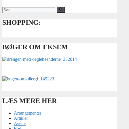
Søg
efter:
SHOPPING:
BØGER OM EKSEM
LÆS MERE HER
Arrangementer
Artikler
Avéne
Bad