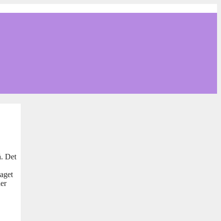
å. Det
taget
her