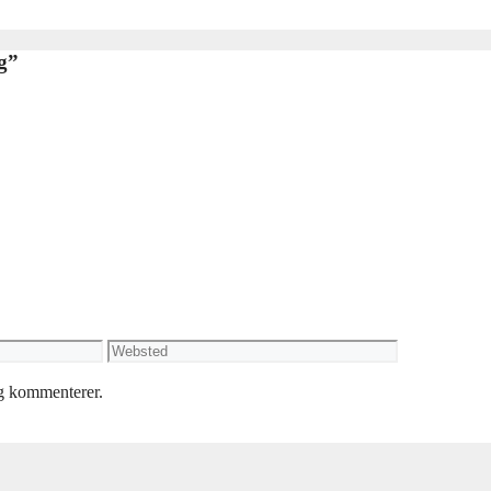
g”
Websted
eg kommenterer.