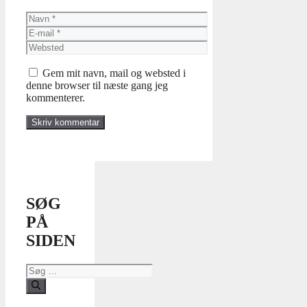
Navn
E-
mail
Websted
Gem mit navn, mail og websted i
denne browser til næste gang jeg
kommenterer.
SØG
PÅ
SIDEN
Søg
efter: