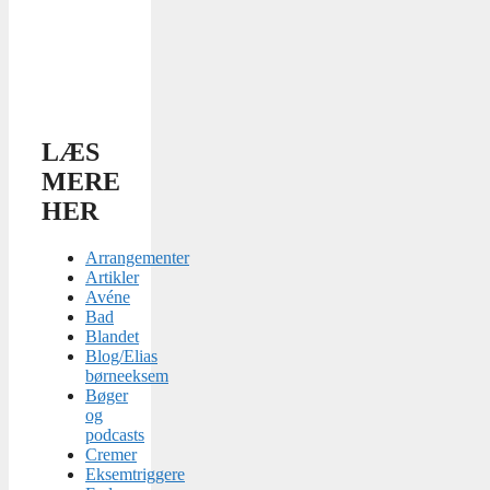
LÆS
MERE
HER
Arrangementer
Artikler
Avéne
Bad
Blandet
Blog/Elias
børneeksem
Bøger
og
podcasts
Cremer
Eksemtriggere