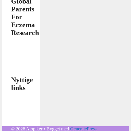
Global
Parents
For
Eczema
Research
Nyttige
links
© 2026 Atopiker
• Bygget med
GeneratePress