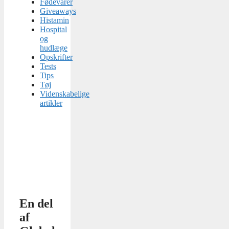
Fødevarer
Giveaways
Histamin
Hospital
og
hudlæge
Opskrifter
Tests
Tips
Tøj
Videnskabelige
artikler
En del
af