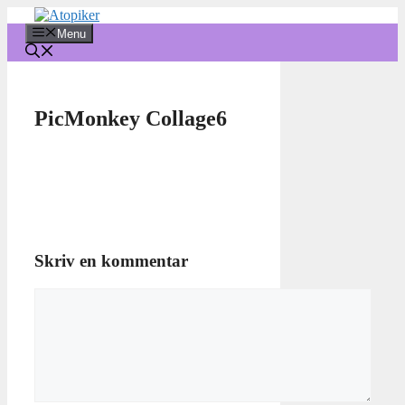
Hop
til
Menu
indhold
PicMonkey Collage6
Skriv en kommentar
Kommentar