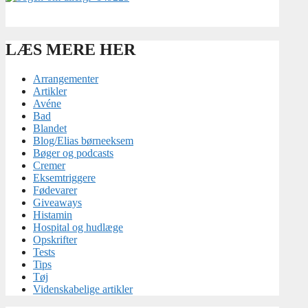
LÆS MERE HER
Arrangementer
Artikler
Avéne
Bad
Blandet
Blog/Elias børneeksem
Bøger og podcasts
Cremer
Eksemtriggere
Fødevarer
Giveaways
Histamin
Hospital og hudlæge
Opskrifter
Tests
Tips
Tøj
Videnskabelige artikler