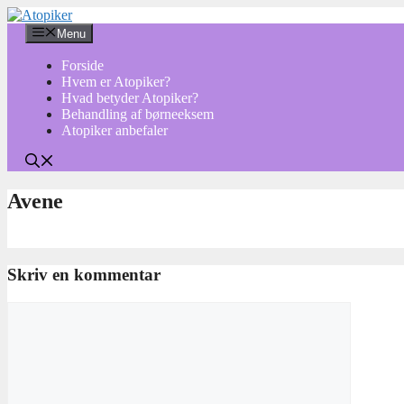
Hop
til
Menu
indhold
Forside
Hvem er Atopiker?
Hvad betyder Atopiker?
Behandling af børneeksem
Atopiker anbefaler
Avene
Skriv en kommentar
Kommentar