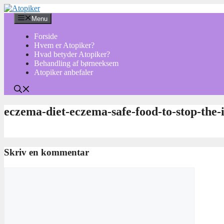
Hop
til
Menu
indhold
Forside
Hvem er Atopiker?
Hvad betyder Atopiker?
Behandling af børneeksem
Atopiker anbefaler
eczema-diet-eczema-safe-food-to-stop-the-
Skriv en kommentar
Kommentar