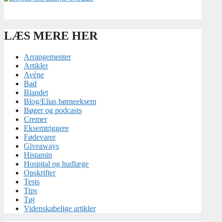
LÆS MERE HER
Arrangementer
Artikler
Avéne
Bad
Blandet
Blog/Elias børneeksem
Bøger og podcasts
Cremer
Eksemtriggere
Fødevarer
Giveaways
Histamin
Hospital og hudlæge
Opskrifter
Tests
Tips
Tøj
Videnskabelige artikler