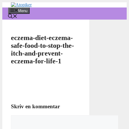
Hop
til
Menu
indhold
eczema-diet-eczema-
safe-food-to-stop-the-
itch-and-prevent-
eczema-for-life-1
Skriv en kommentar
Kommentar