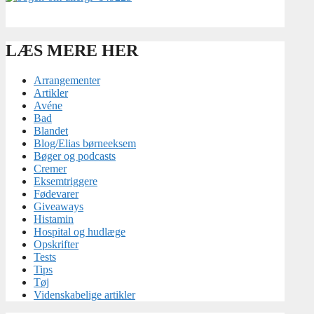
LÆS MERE HER
Arrangementer
Artikler
Avéne
Bad
Blandet
Blog/Elias børneeksem
Bøger og podcasts
Cremer
Eksemtriggere
Fødevarer
Giveaways
Histamin
Hospital og hudlæge
Opskrifter
Tests
Tips
Tøj
Videnskabelige artikler