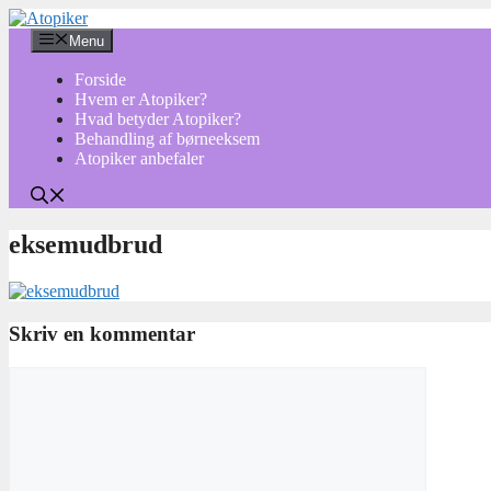
Hop
til
Menu
indhold
Forside
Hvem er Atopiker?
Hvad betyder Atopiker?
Behandling af børneeksem
Atopiker anbefaler
eksemudbrud
Skriv en kommentar
Kommentar