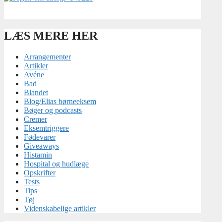
LÆS MERE HER
Arrangementer
Artikler
Avéne
Bad
Blandet
Blog/Elias børneeksem
Bøger og podcasts
Cremer
Eksemtriggere
Fødevarer
Giveaways
Histamin
Hospital og hudlæge
Opskrifter
Tests
Tips
Tøj
Videnskabelige artikler