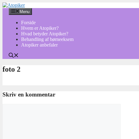
Hop
til
Menu
indhold
Forside
Hvem er Atopiker?
Hvad betyder Atopiker?
Behandling af børneeksem
Atopiker anbefaler
foto 2
Skriv en kommentar
Kommentar