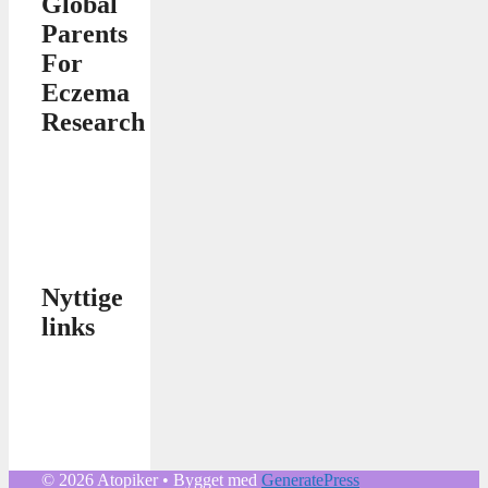
Global
Parents
For
Eczema
Research
Nyttige
links
© 2026 Atopiker
• Bygget med
GeneratePress