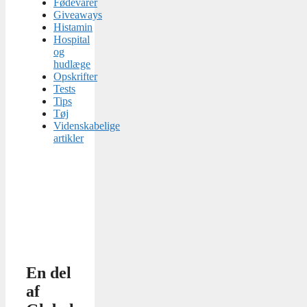
Fødevarer
Giveaways
Histamin
Hospital
og
hudlæge
Opskrifter
Tests
Tips
Tøj
Videnskabelige
artikler
En del
af