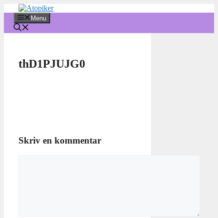
Hop
til
Menu
indhold
thD1PJUJG0
Skriv en kommentar
Kommentar