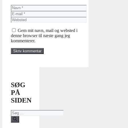
Navn
E-
mail
Websted
Gem mit navn, mail og websted i
denne browser til næste gang jeg
kommenterer.
SØG
PÅ
SIDEN
Søg
efter: