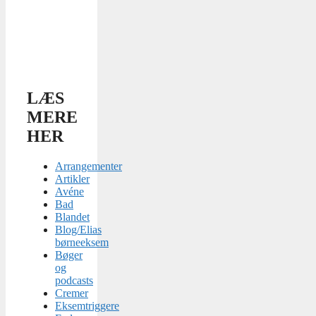
LÆS
MERE
HER
Arrangementer
Artikler
Avéne
Bad
Blandet
Blog/Elias
børneeksem
Bøger
og
podcasts
Cremer
Eksemtriggere