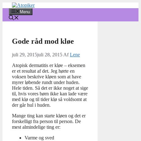
Hop
til
Menu
indhold
Gode råd mod kløe
juli 29, 2015
juli 28, 2015
Af
Lene
Atopisk dermatitis er kløe – eksemen
er et resultat af det. Jeg hørte en
voksen beskrive kløen som at have
myrer løbende rundt under huden.
Hele tiden. Så det er ikke noget at sige
til, hvis vores børn ikke kan lade være
med klø og til tider klø så voldsomt at
der går hul i huden.
Mange ting kan starte kløen og det er
forskelligt fra person til person. De
mest almindelige ting er:
Varme og sved