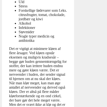
Uld
Stress
Forskellige fødevarer som f.eks.
citrusfrugter, tomat, chokolade,
jordbær og kiwi
Alkohol
Infektioner
Støvmider
Nogle typer medicin og
antibiotika
Det er vigtigt at minimere kløen af
flere årsager. Ved kløen opstår
eksemen og muligvis kradsesår –
begge gør huden gennemtrængelig for
stoffer, der kan irritere huden endnu
mere og gøre kløen værre. Det er
nerveender i huden, der sender signal
til hjernen om at nu skal der kløes.
Når man klør meget, kan man øge
antallet af nerveender og derved også
kløen. Der er altså på flere måder
kløeforstærkende og en ond cirkel,
der bare gør det hele meget værre.
Men det er svært ikke at klø og det er