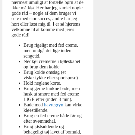
nærmest umuligt at fortælle børn at de
ikke må klø. Her har jeg samlet nogle
gode råd – nogle af dem bruger vi
selv med stor succes, andre har jeg
hørt eller læst mig til. I er så hjertens
velkomne til at komme med jeres
gode råd!
Brug rigeligt med fed creme,
men undgå det lige inden
sengetid.
Nedkøl cremerne i køleskabet
og brug dem kolde.
Brug kolde omslag (et
viskestykke eller sportspose).
Hold neglene korte.
Brug gerne lunkne bade, men
husk at smøre med fed creme
LIGE efter (inden 3 min).
Bade med
havregryn
kan virke
kløestillende.
Brug en fed creme både før og
efter svømmehal.
Brug løstsiddende og
behageligt tøj lavet af bomuld,