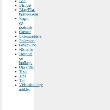
Bad
Blandet
Blog/Elias
børneeksem
Bøger
og
podcasts
Cremer
Eksemtriggere
Fødevarer
Giveaways
Histamin
Hospital
og
hudlæge
Opskrifter
Tests
Tips
Tøj
Videnskabelige
artikler