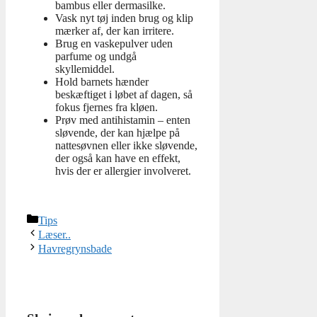
bambus eller dermasilke.
Vask nyt tøj inden brug og klip
mærker af, der kan irritere.
Brug en vaskepulver uden
parfume og undgå
skyllemiddel.
Hold barnets hænder
beskæftiget i løbet af dagen, så
fokus fjernes fra kløen.
Prøv med antihistamin – enten
sløvende, der kan hjælpe på
nattesøvnen eller ikke sløvende,
der også kan have en effekt,
hvis der er allergier involveret.
Kategorier
Tips
Læser..
Havregrynsbade