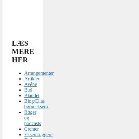
LÆS
MERE
HER
Arrangementer
Artikler
Avéne
Bad
Blandet
Blog/Elias
børneeksem
Bøger
og
podcasts
Cremer
Eksemtriggere