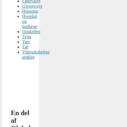
Fødevarer
Giveaways
Histamin
Hospital
og
hudlæge
Opskrifter
Tests
Tips
Tøj
Videnskabelige
artikler
En del
af