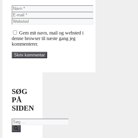
Navn
E-
mail
Websted
Gem mit navn, mail og websted i
denne browser til næste gang jeg
kommenterer.
SØG
PÅ
SIDEN
Søg
efter: