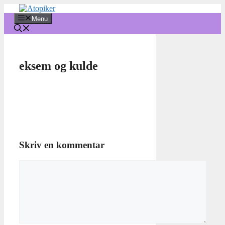
Hop
til
Menu
indhold
eksem og kulde
Skriv en kommentar
Kommentar