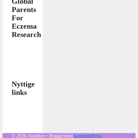
Global
Parents
For
Eczema
Research
Nyttige
links
© 2026 Atopiker
• Bygget med
GeneratePress