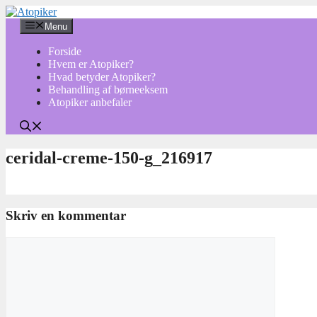
Hop
til
Menu
indhold
Forside
Hvem er Atopiker?
Hvad betyder Atopiker?
Behandling af børneeksem
Atopiker anbefaler
ceridal-creme-150-g_216917
Skriv en kommentar
Kommentar