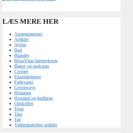
LÆS MERE HER
Arrangementer
Artikler
Avéne
Bad
Blandet
Blog/Elias børneeksem
Bøger og podcasts
Cremer
Eksemtriggere
Fødevarer
Giveaways
Histamin
Hospital og hudlæge
Opskrifter
Tests
Tips
Tøj
Videnskabelige artikler