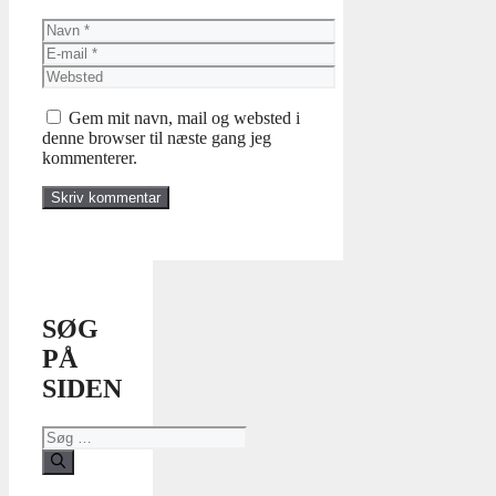
Navn
E-
mail
Websted
Gem mit navn, mail og websted i
denne browser til næste gang jeg
kommenterer.
SØG
PÅ
SIDEN
Søg
efter: