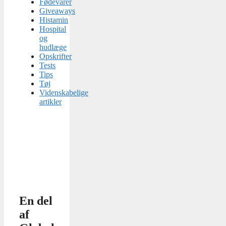
Fødevarer
Giveaways
Histamin
Hospital
og
hudlæge
Opskrifter
Tests
Tips
Tøj
Videnskabelige
artikler
En del
af