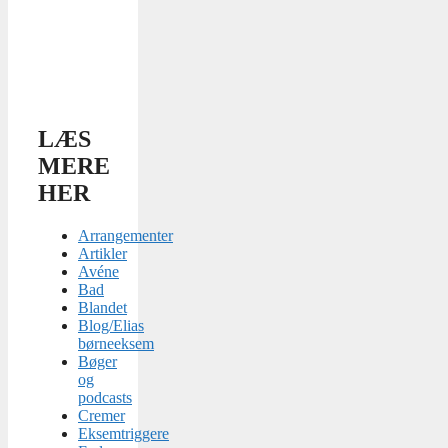
LÆS
MERE
HER
Arrangementer
Artikler
Avéne
Bad
Blandet
Blog/Elias
børneeksem
Bøger
og
podcasts
Cremer
Eksemtriggere