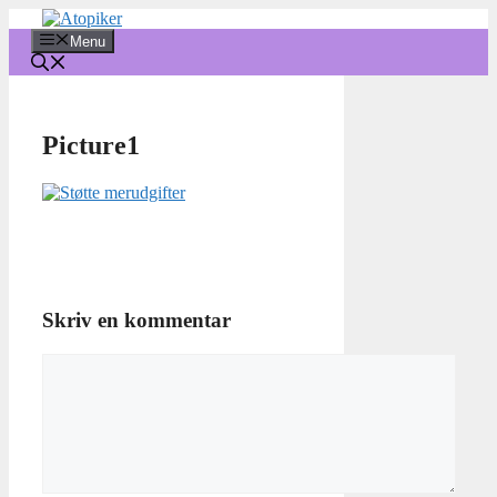
Hop
til
Menu
indhold
Picture1
Skriv en kommentar
Kommentar