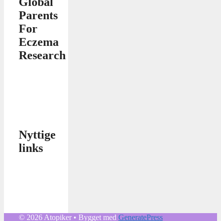
Global
Parents
For
Eczema
Research
Nyttige
links
© 2026 Atopiker
• Bygget med
GeneratePress