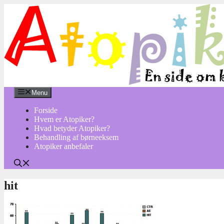
Hop
til
indhold
Menu
Forside
Hvem er Atopiker?
Hvad betyder Atopiker?
Behandling af børneeksem
Atopiker anbefaler
hit