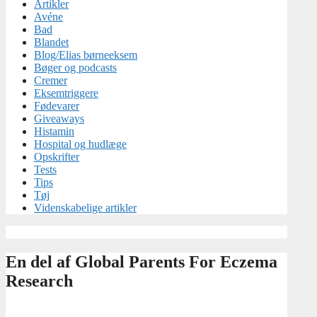
Artikler
Avéne
Bad
Blandet
Blog/Elias børneeksem
Bøger og podcasts
Cremer
Eksemtriggere
Fødevarer
Giveaways
Histamin
Hospital og hudlæge
Opskrifter
Tests
Tips
Tøj
Videnskabelige artikler
En del af Global Parents For Eczema
Research