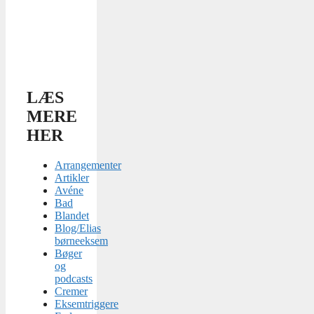
LÆS
MERE
HER
Arrangementer
Artikler
Avéne
Bad
Blandet
Blog/Elias
børneeksem
Bøger
og
podcasts
Cremer
Eksemtriggere