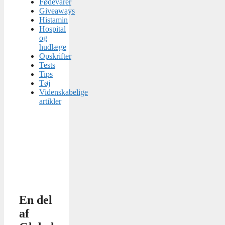
Fødevarer
Giveaways
Histamin
Hospital
og
hudlæge
Opskrifter
Tests
Tips
Tøj
Videnskabelige
artikler
En del
af