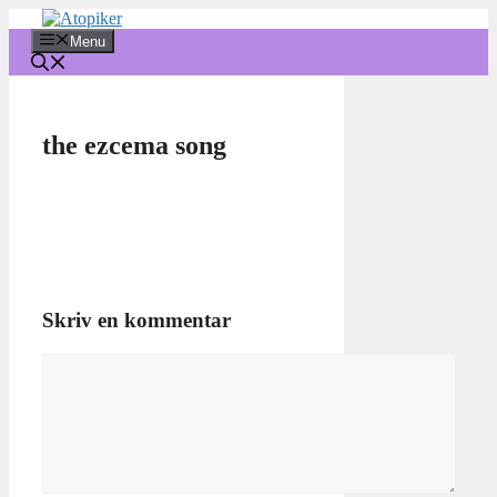
Hop
til
Menu
indhold
the ezcema song
Skriv en kommentar
Kommentar