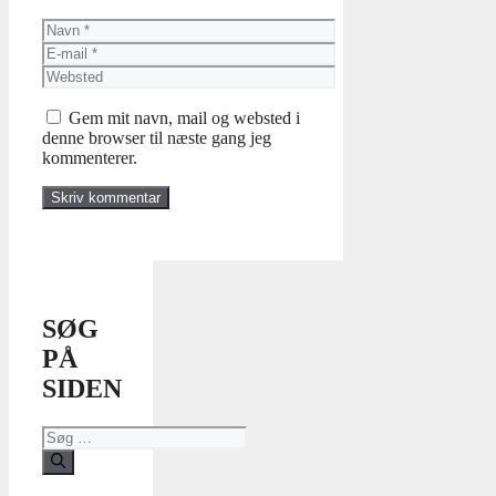
Navn
E-
mail
Websted
Gem mit navn, mail og websted i
denne browser til næste gang jeg
kommenterer.
SØG
PÅ
SIDEN
Søg
efter: