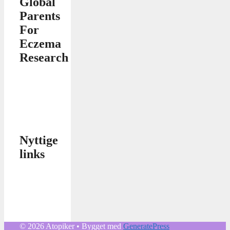
Global
Parents
For
Eczema
Research
Nyttige
links
© 2026 Atopiker
• Bygget med
GeneratePress