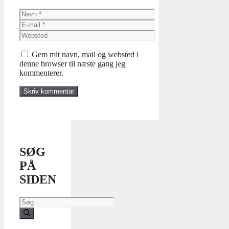
Navn
E-
mail
Websted
Gem mit navn, mail og websted i
denne browser til næste gang jeg
kommenterer.
SØG
PÅ
SIDEN
Søg
efter: