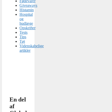
Fødevarer
Giveaways
Histamin
Hospital
og
hudlæge
Opskrifter
Tests
Tips
Tøj
Videnskabelige
artikler
En del
af