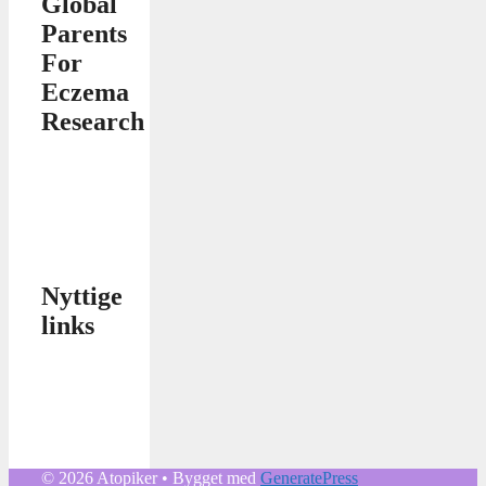
Global
Parents
For
Eczema
Research
Nyttige
links
© 2026 Atopiker
• Bygget med
GeneratePress