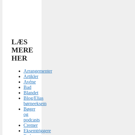
LÆS
MERE
HER
Arrangementer
Artikler
Avéne
Bad
Blandet
Blog/Elias
børneeksem
Bøger
og
podcasts
Cremer
Eksemtriggere