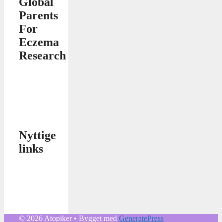
Global
Parents
For
Eczema
Research
Nyttige
links
© 2026 Atopiker
• Bygget med
GeneratePress