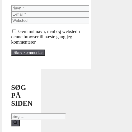
Navn
E-
mail
Websted
Gem mit navn, mail og websted i
denne browser til næste gang jeg
kommenterer.
SØG
PÅ
SIDEN
Søg
efter: