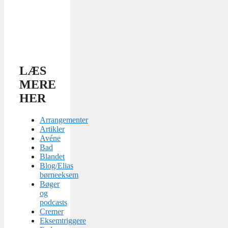
LÆS
MERE
HER
Arrangementer
Artikler
Avéne
Bad
Blandet
Blog/Elias
børneeksem
Bøger
og
podcasts
Cremer
Eksemtriggere