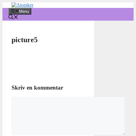
Hop
til
Menu
indhold
picture5
Skriv en kommentar
Kommentar