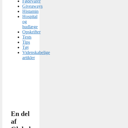
Fødevarer
Giveaways
Histamin
Hospital
og
hudlæge
Opskrifter
Tests
Tips
Tøj
Videnskabelige
artikler
En del
af