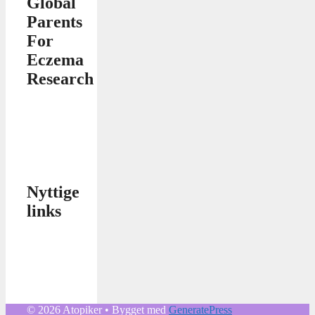
Global
Parents
For
Eczema
Research
Nyttige
links
© 2026 Atopiker
• Bygget med
GeneratePress