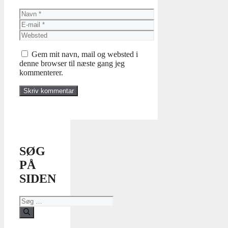
Navn
E-
mail
Websted
Gem mit navn, mail og websted i
denne browser til næste gang jeg
kommenterer.
SØG
PÅ
SIDEN
Søg
efter: