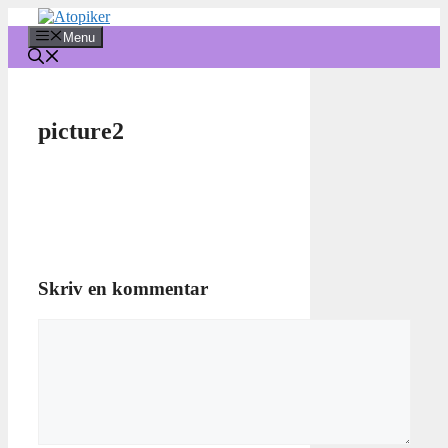
Hop
til
Menu
indhold
picture2
Skriv en kommentar
Kommentar