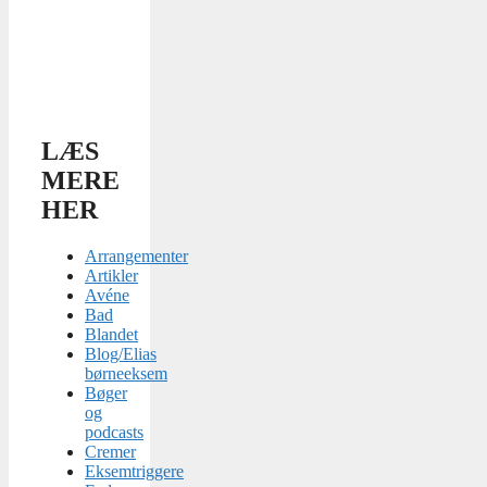
LÆS
MERE
HER
Arrangementer
Artikler
Avéne
Bad
Blandet
Blog/Elias
børneeksem
Bøger
og
podcasts
Cremer
Eksemtriggere