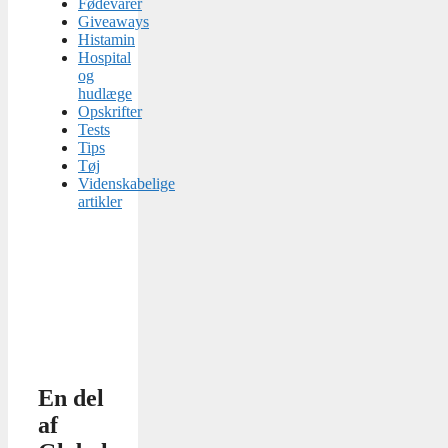
Fødevarer
Giveaways
Histamin
Hospital
og
hudlæge
Opskrifter
Tests
Tips
Tøj
Videnskabelige
artikler
En del
af