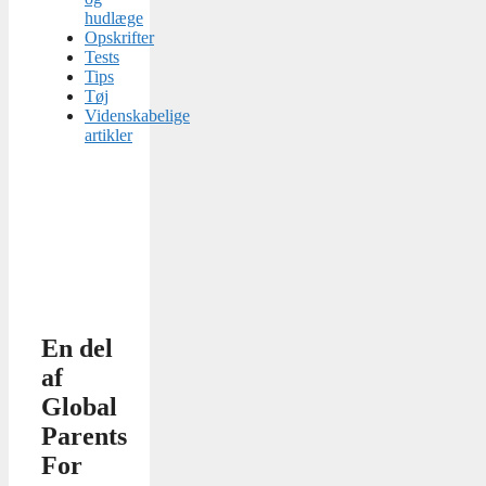
hudlæge
Opskrifter
Tests
Tips
Tøj
Videnskabelige
artikler
En del
af
Global
Parents
For