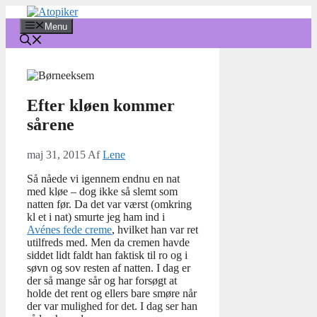
Hop
til
Menu
indhold
Efter kløen kommer
sårene
maj 31, 2015
Af
Lene
Så nåede vi igennem endnu en nat
med kløe – dog ikke så slemt som
natten før. Da det var værst (omkring
kl et i nat) smurte jeg ham ind i
Avénes fede creme
, hvilket han var ret
utilfreds med. Men da cremen havde
siddet lidt faldt han faktisk til ro og i
søvn og sov resten af natten. I dag er
der så mange sår og har forsøgt at
holde det rent og ellers bare smøre når
der var mulighed for det. I dag ser han