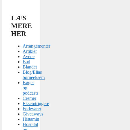
LÆS
MERE
HER
Arrangementer
Artikler
Avéne
Bad
Blandet
Blog/Elias
børneeksem
Bøger
og
podcasts
Cremer
Eksemtriggere
Fødevarer
Giveaways
Histamin
Hospital
og