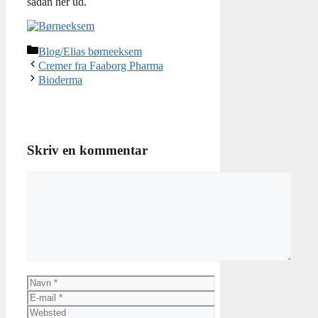
sådan her ud.
Kategorier
Blog/Elias børneeksem
Cremer fra Faaborg Pharma
Bioderma
Skriv en kommentar
Kommentar
Navn
E-
mail
Websted