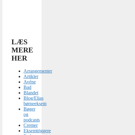
LÆS
MERE
HER
Arrangementer
Artikler
Avéne
Bad
Blandet
Blog/Elias
børneeksem
Bøger
og
podcasts
Cremer
Eksemtriggere