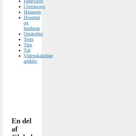
Fødevarer
Giveaways
Histamin
Hospital
og
hudlæge
Opskrifter
Tests
Tips
Tøj
Videnskabelige
artikler
En del
af