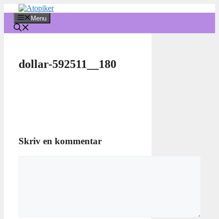
Hop
til
Menu
indhold
dollar-592511__180
Skriv en kommentar
Kommentar