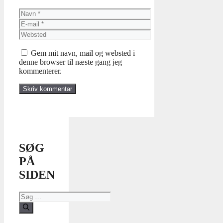
Navn
E-
mail
Websted
Gem mit navn, mail og websted i
denne browser til næste gang jeg
kommenterer.
SØG
PÅ
SIDEN
Søg
efter: