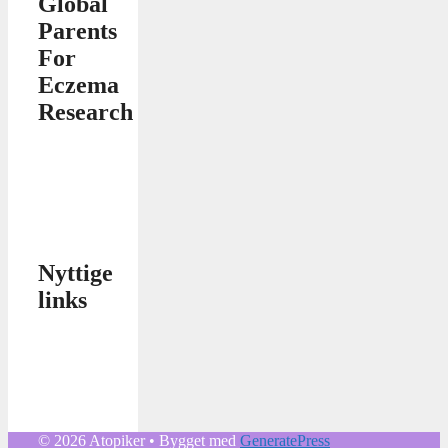
Global
Parents
For
Eczema
Research
Nyttige
links
© 2026 Atopiker
• Bygget med
GeneratePress